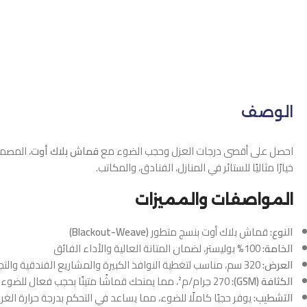
الوصف
احصل على أقصى درجات العزل وحجب الضوء مع
قماش بلاك أوت
، المصم
خيارًا مثاليًا للستائر في المنازل، الفنادق، والمكاتب.
المواصفات والمميزات
النوع:
قماش بلاك أوت بنسج متطور
(Blackout-Weave)
الخامة:
100% بوليستر، لضمان المتانة العالية والأداء الفائق
العرض:
320 سم، مناسب لتغطية النوافذ الكبيرة والمشاريع الفندقية والتجارية
الكثافة (GSM):
270 جرام/م²، مما يمنحك قماشًا متينًا بحجب فعال للضوء
التشطيب:
يوفر حجبًا كاملًا للضوء، مما يساعد في التحكم بدرجة حرارة الغ