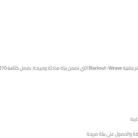
م بتقنية
Blackout-Weave
التي تضمن بيئة هادئة ومريحة. بفضل
كثافة 270 GSM
رفة والحصول على بيئة مريحة