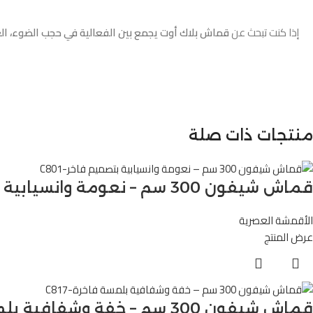
إذا كنت تبحث عن
قماش بلاك أوت يجمع بين الفعالية في حجب الضوء، العزل
منتجات ذات صلة
قماش شيفون 300 سم – نعومة وانسيابية بتصميم فاخر-C801
الأقمشة العصرية
عرض المنتج
قماش شيفون 300 سم – خفة وشفافية بلمسة فاخرة-C817