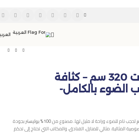
العربي
قماش بلاك أوت 320 سم – كثافة
G لحجب الضوء بالكامل-
لحجب تام للضوء وراحة لا مثيل لها. مصنوع من
100% بوليستر
بجودة
وصية المثالية. مثالي للمنازل، الفنادق، والمكاتب التي تحتاج إلى تحكم