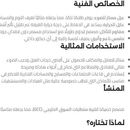
الخصائص الفنية
عزل ممتاز للضوء:
يوفر ظلامًا تامًا، مما يجعله مثاليًا لغرف النوم والمسا
عازل للحرارة:
يساعد في الحفاظ على درجة حرارة الغرفة عبر تقليل تأثير أ
مقاوم للتآكل:
مصمم ليدوم طويلًا مع استخدام مستمر دون فقدان جود
ملمس ناعم وأنيق:
يضيف لمسة راقية إلى أي ديكور داخلي
الاستخدامات المثالية
ستائر للمنازل والمكاتب للحصول على أقصى درجات العزل وحجب الضوء
مثالي للفنادق والمطاعم التي تحتاج إلى أجواء هادئة ومريحة
يُستخدم في قاعات الاجتماعات والمسارح والمساحات التجارية للتحكم في 
مناسب للأماكن التي تتطلب خصوصية عالية مثل العيادات والمستشفيات
المنشأ
مصمم خصيصًا
لتلبية متطلبات السوق الخليجي (GCC)
، مما يجعله مناسبًا
لماذا تختاره؟