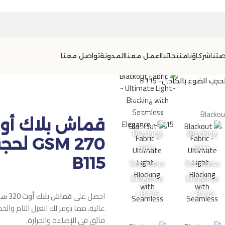
تنا
شركاؤنا
منتجاتنا
اعمل معنا
المدونة
تواصل معنا
Blocking With
Seamless
Elegance -
B115
Blocking
Blocking
270 SM
With
With
B115
Seamless
Seamless
Elegance
Elegance
- B115
- B115
احصل على
قماش بلاك أوت 320 سم
عالية، مما يوفر لك العزل التام والخص
فائق في الإضاءة والحرارة.