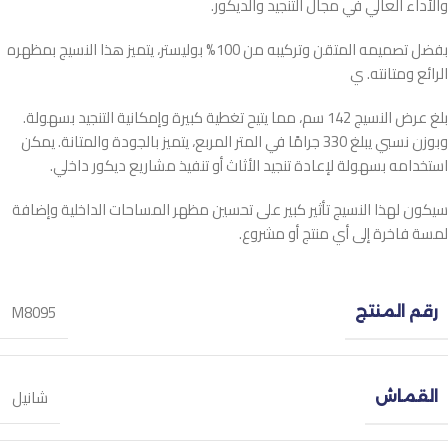
والأداء العالي في مجال التنجيد والديكور.
بفضل تصميمه المتقن وتركيبه من 100% بوليستر، يتميز هذا النسيج بمظهره
الرائع ومتانته. ي
بلغ عرض النسيج 142 سم، مما يتيح تغطية كبيرة وإمكانية التنجيد بسهولة.
وبوزن نسبي يبلغ 330 جرامًا في المتر المربع، يتميز بالجودة والمتانة. يمكن
استخدامه بسهولة لإعادة تنجيد الأثاث أو تنفيذ مشاريع ديكور داخلي.
سيكون لهذا النسيج تأثير كبير على تحسين مظهر المساحات الداخلية وإضافة
لمسة فاخرة إلى أي منتج أو مشروع.
M8095
رقم المنتج
شانيل
القماش