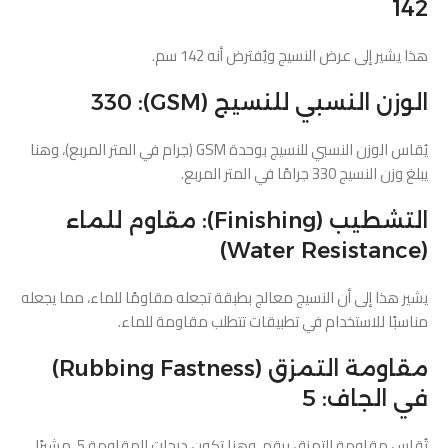
142
هذا يشير إلى عرض النسيج ويُفترض أنه 142 سم.
الوزن النسبي للنسيج (GSM): 330
يُقاس الوزن النسبي للنسيج بوحدة GSM (جرام في المتر المربع)، وهنا
يبلغ وزن النسيج 330 جرامًا في المتر المربع.
التشطيب (Finishing): مقاوم للماء
(Water Resistance)
يشير هذا إلى أن النسيج معالج بطبقة تجعله مقاومًا للماء، مما يجعله
مناسبًا للاستخدام في تطبيقات تتطلب مقاومة للماء.
مقاومة التمزق (Rubbing Fastness)
في الجاف: 5
تُقاس مقاومة التمزق برقم، وهنا تكون درجات المقاومة 5، مشيرًا