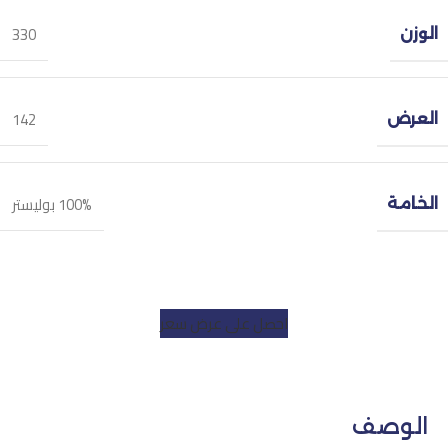
330
الوزن
142
العرض
100% بوليستر
الخامة
احصل على عرض سعر
الوصف