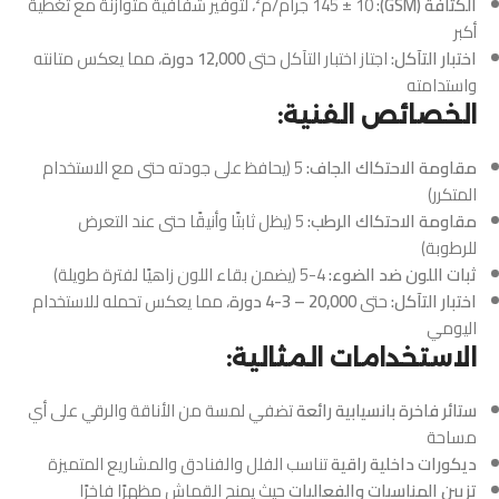
الكثافة (GSM):
145 ± 10 جرام/م²، لتوفير شفافية متوازنة مع تغطية
أكبر
اختبار التآكل:
اجتاز اختبار التآكل حتى
12,000 دورة
، مما يعكس متانته
واستدامته
الخصائص الفنية:
مقاومة الاحتكاك الجاف:
5 (يحافظ على جودته حتى مع الاستخدام
المتكرر)
مقاومة الاحتكاك الرطب:
5 (يظل ثابتًا وأنيقًا حتى عند التعرض
للرطوبة)
ثبات اللون ضد الضوء:
4-5 (يضمن بقاء اللون زاهيًا لفترة طويلة)
اختبار التآكل:
حتى
20,000 – 3-4 دورة
، مما يعكس تحمله للاستخدام
اليومي
الاستخدامات المثالية:
ستائر فاخرة بانسيابية رائعة
تضفي لمسة من الأناقة والرقي على أي
مساحة
ديكورات داخلية راقية
تناسب الفلل والفنادق والمشاريع المتميزة
تزيين المناسبات والفعاليات
حيث يمنح القماش مظهرًا فاخرًا