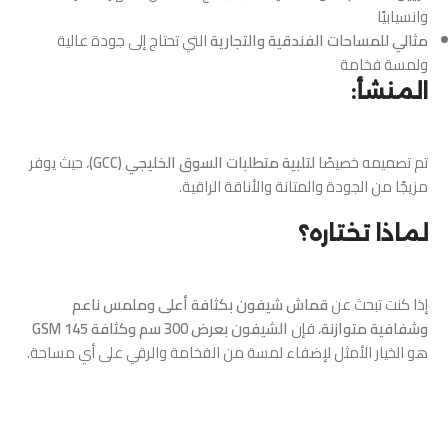
وانسيابيًا
مثالي للمساحات الفندقية والتجارية
التي تحتاج إلى جودة عالية
ولمسة فخامة
المنشأ:
تم تصميمه خصيصًا
لتلبية متطلبات السوق الخليجي (GCC)
، حيث يوفر
مزيجًا من الجودة والمتانة والأناقة الراقية.
لماذا تختاره؟
إذا كنت تبحث عن
قماش شيفون بكثافة أعلى وملمس ناعم
وشفافية متوازنة
، فإن
الشيفون بعرض 300 سم وكثافة 145 GSM
هو الخيار الأمثل لإضفاء لمسة من الفخامة والرقي على أي مساحة.