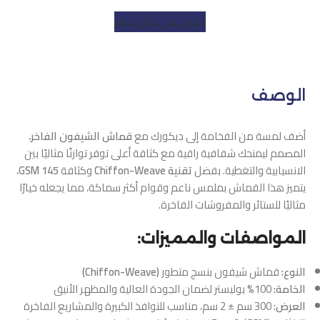
احصل على عرض سعر
الوصف
أضف لمسة من الفخامة إلى ديكورك مع
قماش الشيفون الفاخر
،
المصمم ليمنحك شفافية راقية مع كثافة أعلى توفر توازنًا مثاليًا بين
الانسيابية والتغطية. بفضل
تقنية Chiffon-Weave
وكثافة
145 GSM
،
يتميز هذا القماش بملمس ناعم وقوام أكثر سماكة، مما يجعله خيارًا
مثاليًا للستائر والمفروشات الفاخرة.
المواصفات والمميزات:
النوع:
قماش شيفون بنسج متطور
(Chiffon-Weave)
الخامة:
100% بوليستر لضمان الجودة العالية والمظهر الأنيق
العرض:
300 سم ± 2 سم، مناسب للنوافذ الكبيرة والمشاريع الفاخرة