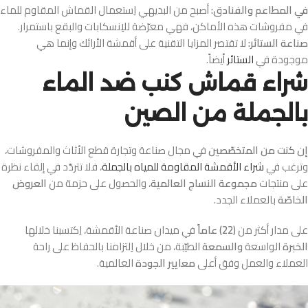
في المطاعم والفنادق:
أصبح من البديهي اِستعمال القماش المقاوم للماء
في مفروشات هذه الأماكن، فهي معرّضة للاِنسكابات والبقع باستمرار.
صناعة الستائر:
لا تقتصر المزايا التقنية على أقمشة الأرائك وإنما هي
موجودة في
الستائر
أيضاً.
شراء قماش كنب ضد الماء
بالجملة من الصين
إن كنت من المتخصّصين
في مجال صناعة وتجارة قطع الأثاث والمفروشات،
وترغب في
شراء الأقمشة المقاومة للمياه بالجملة
، فلا تتردّد في إلقاء نظرة
على منتجات
مجموعة النساج العالمية
، والحصول على حزمة من
العروض
الخاصّة
بالعملاء الجدد.
على مدار أكثر من
(22) عاماً
في ميدان صناعة الأقمشة، اِكتسبنا خلالها
الخبرة
الواسعة
والسمعة
الطيّبة، من خلال اِلتزامنا بالحفاظ على راحة
العملاء والعمل وفق أعلى
معايير الجودة
العالمية.