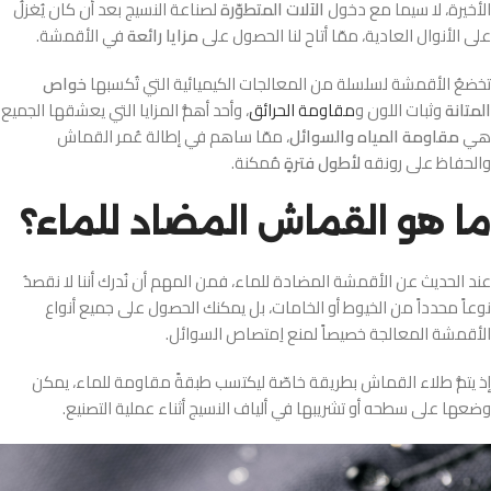
الأخيرة، لا سيما مع دخول
الآلات المتطوّرة
لصناعة النسيج بعد أن كان يُغزلُ
على الأنوال العادية، ممّا أتاح لنا الحصول على
مزايا رائعة
في الأقمشة.
تخضعُ الأقمشة لسلسلة من المعالجات الكيميائية التي تُكسبها
خواص
المتانة
وثبات اللون و
مقاومة الحرائق
، وأحد أهمُّ المزايا التي يعشقها الجميع
هي
مقاومة المياه والسوائل
، ممّا ساهم في إطالة عُمر القماش
والحفاظ على رونقه
لأطول فترةٍ
مُمكنة.
ما هو القماش المضاد للماء؟
عند الحديث عن الأقمشة المضادة للماء، فمن المهم أن نُدرك أننا لا نقصدُ
نوعاً محدداً من الخيوط أو الخامات، بل يمكنك الحصول على جميع أنواع
الأقمشة المعالجة خصيصاً لمنع اِمتصاص السوائل.
إذ يتمُّ طلاء القماش بطريقة خاصّة ليكتسب طبقةً مقاومة للماء، يمكن
وضعها على سطحه أو تشريبها في ألياف النسيج أثناء عملية التصنيع.