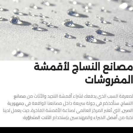
مصانع النساج لأقمشة
المفروشات
لمعرفة السبب الذي يدفعك لشراء أقمشة التنجيد والأثاث من
مصانع
النساج
، سنأخذكم في جولة سريعة داخل مصانعنا الواقعة في
جمهورية
الصين
، التي تُعتبر المركز العالمي لصناعة الأقمشة الفاخرة، حيث يعمل لدينا
نخبة من
أفضل الخبراء
والمهندسين باِستخدام
الآلات المتطوّرة
: