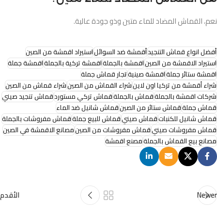
نعم، القماش المضاد للماء متين وذو جودة عالية.
أفضل انواع قماش التنجيد
أقمشة ضد السوائل
استيراد اقمشة من الصين
استيراد الاقمشة من الصين
اقمشة بالجملة
اقمشة تركية بالجملة
اقمشة جملة
اقمشة ستائر جملة
اقمشة صينية
تجار قماش جملة
شراء أقمشة من تركيا اون لاين
شراء القماش من الصين
شراء قماش من الصين
شركات اقمشة بالجملة
قماش بالجملة
قماش تركي مستورد
قماش تنجيد صيني
قماش جملة
قماش ستائر من الصين
قماش شانيل ضد الماء
قماش شانيل للكنبات
قماش صيني
قماش للبيع جملة
قماش مفروشات بالجملة
قماش مفروشات صيني
قماش مفروشات من الصين
مصانع الاقمشة في الصين
مصانع بيع القماش بالجملة
مصنع اقمشة
Newer
الأقدم