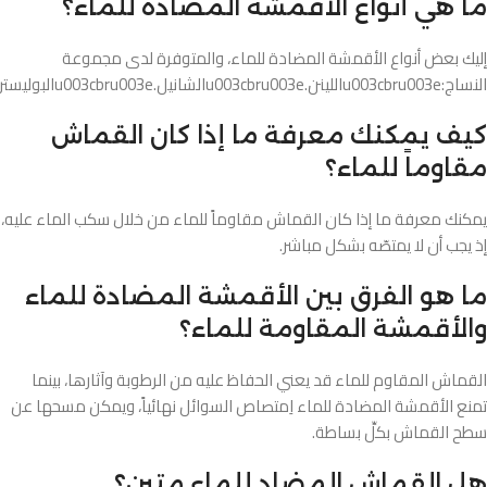
ما هي أنواع الأقمشة المضادة للماء؟
إليك بعض أنواع الأقمشة المضادة للماء، والمتوفرة لدى مجموعة
النساج:u003cbru003eاللينن.u003cbru003eالشانيل.u003cbru003eالبوليستر.u003cbru003eالجوبلان.u003cbru003eالمخمل.
كيف يمكنك معرفة ما إذا كان القماش
مقاوماً للماء؟
يمكنك معرفة ما إذا كان القماش مقاوماً للماء من خلال سكب الماء عليه،
إذ يجب أن لا يمتصّه بشكل مباشر.
ما هو الفرق بين الأقمشة المضادة للماء
والأقمشة المقاومة للماء؟
القماش المقاوم للماء قد يعني الحفاظ عليه من الرطوبة وآثارها، بينما
تمنع الأقمشة المضادة للماء اِمتصاص السوائل نهائياً، ويمكن مسحها عن
سطح القماش بكلِّ بساطة.
هل القماش المضاد للماء متين؟