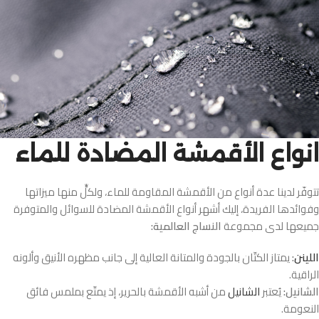
انواع الأقمشة المضادة للماء
تتوفّر لدينا عدة أنواع من الأقمشة المقاومة للماء، ولكلٍّ منها ميزاتها
وفوائدها الفريدة، إليك أشهر أنواع الأقمشة المضادة للسوائل والمتوفرة
جميعها لدى مجموعة
النساج العالمية:
اللينن
:
يمتاز الكتّان بالجودة والمتانة العالية إلى جانب مظهره الأنيق وألونه
الراقية.
الشانيل:
يُعتبر
الشانيل
من أشبه الأقمشة بالحرير، إذ يمتّع بملمس فائق
النعومة.