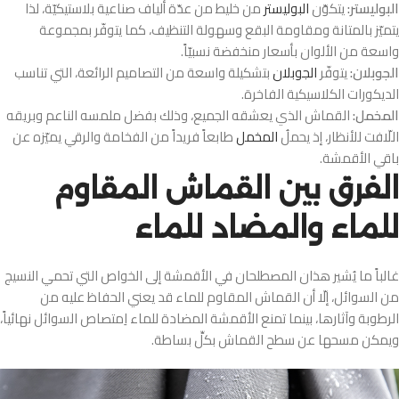
البوليستر:
يتكوّن
البوليستر
من خليط من عدّة ألياف صناعية بلاستيكيّة، لذا
يتميّز بالمتانة ومقاومة البقع وسهولة التنظيف، كما يتوفّر بمجموعة
واسعة من الألوان بأسعار منخفضة نسبيّاً.
الجوبلان:
يتوفّر
الجوبلان
بتشكيلة واسعة من التصاميم الرائعة، التي تناسب
الديكورات الكلاسيكية الفاخرة.
المخمل:
القماش الذي يعشقه الجميع، وذلك بفضل ملمسه الناعم وبريقه
اللّافت للأنظار، إذ يحملُ
المخمل
طابعاً فريداً من الفخامة والرقي يميّزه عن
باقي الأقمشة.
الفرق بين القماش المقاوم
للماء والمضاد للماء
غالباً ما يُشير هذان المصطلحان في الأقمشة إلى الخواص التي تحمي النسيج
من السوائل، إلّا أن القماش المقاوم للماء قد يعني الحفاظ عليه من
الرطوبة وآثارها، بينما تمنع الأقمشة المضادة للماء اِمتصاص السوائل نهائياً،
ويمكن مسحها عن سطح القماش بكلِّ بساطة.