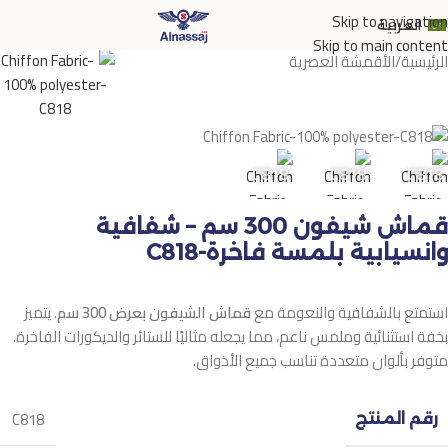
Skip to navigation
العربية
Skip to main content
الرئيسية
/
الأقمشة العصرية
C818
C818
C818
C818
قماش شيفون 300 سم – شفافية
وانسيابية بلمسة فاخرة-C818
استمتع بالشفافية والنعومة مع
قماش الشيفون بعرض 300 سم
. يتميز
بخفة استثنائية وملمس ناعم، مما يجعله مثاليًا للستائر والديكورات الفاخرة.
متوفر بألوان متعددة تناسب جميع الأذواق.
C818
رقم المنتج