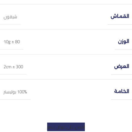
شيفون
القماش
80 ± 10g
الوزن
300 ± 2cm
العرض
100% بوليستر
الخامة
احصل على عرض سعر