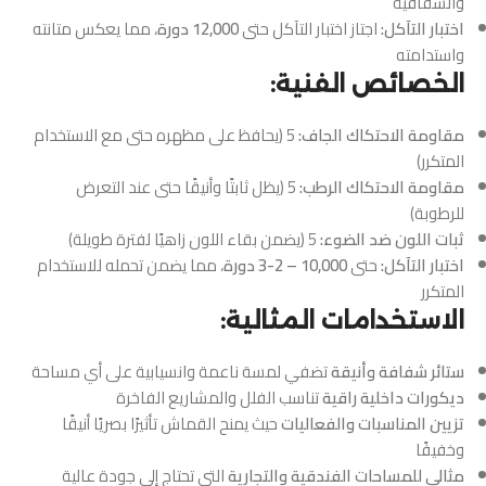
والشفافية
اختبار التآكل:
اجتاز اختبار التآكل حتى
12,000 دورة
، مما يعكس متانته
واستدامته
الخصائص الفنية:
مقاومة الاحتكاك الجاف:
5 (يحافظ على مظهره حتى مع الاستخدام
المتكرر)
مقاومة الاحتكاك الرطب:
5 (يظل ثابتًا وأنيقًا حتى عند التعرض
للرطوبة)
ثبات اللون ضد الضوء:
5 (يضمن بقاء اللون زاهيًا لفترة طويلة)
اختبار التآكل:
حتى
10,000 – 2-3 دورة
، مما يضمن تحمله للاستخدام
المتكرر
الاستخدامات المثالية:
ستائر شفافة وأنيقة
تضفي لمسة ناعمة وانسيابية على أي مساحة
ديكورات داخلية راقية
تناسب الفلل والمشاريع الفاخرة
تزيين المناسبات والفعاليات
حيث يمنح القماش تأثيرًا بصريًا أنيقًا
وخفيفًا
مثالي للمساحات الفندقية والتجارية
التي تحتاج إلى جودة عالية