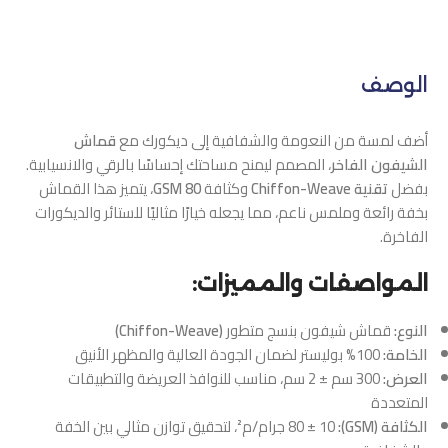
الوصف
أضف لمسة من النعومة والشفافية إلى ديكورك مع
قماش
الشيفون الفاخر
، المصمم ليمنح مساحتك إحساسًا بالرقي والانسيابية.
بفضل
تقنية Chiffon-Weave
وكثافة
80 GSM
، يتميز هذا القماش
بخفة رائعة وملمس ناعم، مما يجعله خيارًا مثاليًا للستائر والديكورات
الفاخرة.
المواصفات والمميزات:
النوع:
قماش شيفون بنسج متطور
(Chiffon-Weave)
الخامة:
100% بوليستر لضمان الجودة العالية والمظهر الأنيق
العرض:
300 سم ± 2 سم، مناسب للنوافذ العريضة والتطبيقات
المتعددة
الكثافة (GSM):
80 ± 10 جرام/م²، لتحقيق توازن مثالي بين الخفة