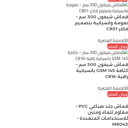
قماش شيفون 300 سم –
نعومة وانسيابية بتصميم
فاخر-C801
الأقمشة العصرية
عرض المنتج
قماش شيفون 300 سم –
كثافة 145 GSM بانسيابية
راقية-C816
الأقمشة العصرية
عرض المنتج
قماش جلد صناعي PVC –
مقاوم للماء ومتين
للاستخدامات المتعددة –
M9043