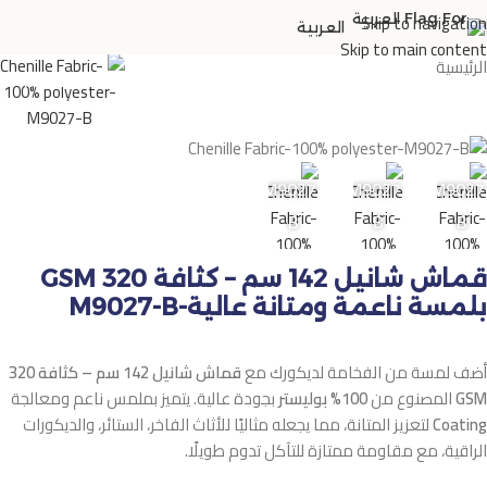
Skip to navigation
العربية
Skip to main content
الرئيسية
M9027-B
M9027-
M9027-
M9027
B
B
B
قماش شانيل 142 سم – كثافة 320 GSM
بلمسة ناعمة ومتانة عالية-M9027-B
أضف لمسة من الفخامة لديكورك مع
قماش شانيل 142 سم – كثافة 320
GSM
المصنوع من
100% بوليستر
بجودة عالية. يتميز بملمس ناعم ومعالجة
Coating
لتعزيز المتانة، مما يجعله مثاليًا للأثاث الفاخر، الستائر، والديكورات
الراقية، مع مقاومة ممتازة للتآكل تدوم طويلًا.