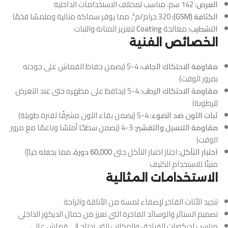
العرض:
142 سم، مناسب لمختلف الاستخدامات الداخلية
الكثافة (GSM):
320 جرام/م²، مما يوفر سماكة مثالية وملمسًا فخمًا
التشطيب:
معالجة
Coating
لتعزيز المتانة والثبات
الخصائص الفنية
مقاومة الاحتكاك الجاف:
4-5 (يضمن حفاظ القماش على جودته
بمرور الوقت)
مقاومة الاحتكاك الرطب:
4-5 (يحافظ على مظهره حتى عند التعرض
للرطوبة)
ثبات اللون ضد الضوء:
4-5 (يضمن بقاء اللون مشرقًا لفترة طويلة)
مقاومة التنسيل والتقشير:
3-4 (يضمن سطحًا أملسًا وناعمًا مع مرور
الوقت)
اختبار التآكل:
اجتاز اختبار التآكل حتى
60,000 دورة
، مما يجعله خيارًا
متينًا للاستخدام الكثيف
الاستخدامات المثالية
تنجيد الأثاث الفاخر لإضفاء لمسة من الأناقة والراحة
تصميم الستائر والوسائد الفاخرة التي تعزز من جمال الديكور الداخلي
مناسب لديكورات الفنادق والمكاتب التي تحتاج إلى قماش عالي