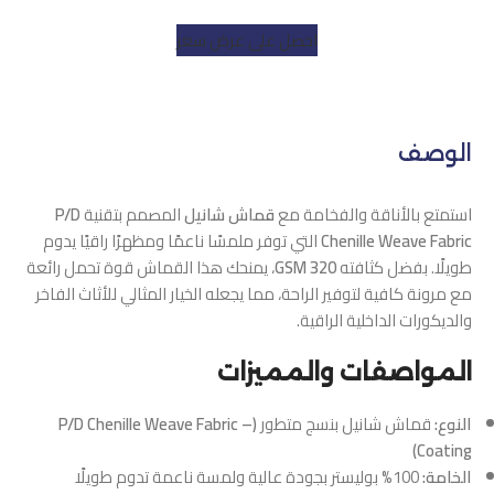
احصل على عرض سعر
الوصف
استمتع بالأناقة والفخامة مع
قماش شانيل
المصمم بتقنية
P/D
Chenille Weave Fabric
التي توفر ملمسًا ناعمًا ومظهرًا راقيًا يدوم
طويلًا. بفضل كثافته
320 GSM
، يمنحك هذا القماش قوة تحمل رائعة
مع مرونة كافية لتوفير الراحة، مما يجعله الخيار المثالي للأثاث الفاخر
والديكورات الداخلية الراقية.
المواصفات والمميزات
النوع:
قماش شانيل بنسج متطور
(P/D Chenille Weave Fabric –
Coating)
الخامة:
100% بوليستر بجودة عالية ولمسة ناعمة تدوم طويلًا