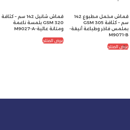
قماش مخمل مطبوع 142
قماش شانيل 142 سم – كثافة
سم – كثافة 305 GSM
320 GSM بلمسة ناعمة
بملمس فاخر وطباعة أنيقة-
ومتانة عالية-M9027-A
M9071-B
عرض المنتج
عرض المنتج