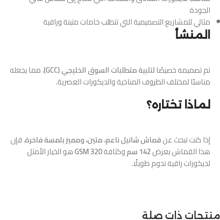
الجودة
مثالي للمشاريع التصميمية التي تتطلب خامات متينة وراقية
المنشأ
تم تصميمه خصيصًا
لتلبية متطلبات السوق الخليجي (GCC)
، مما يجعله
مناسبًا لمختلف الظروف المناخية والديكورات العصرية.
لماذا تختاره؟
إذا كنت تبحث عن
قماش شانيل ناعم، متين، ومميز بلمسة فاخرة
، فإن
هذا القماش بعرض
142 سم
وكثافة
320 GSM
هو الخيار الأمثل
لديكورات راقية تدوم طويلًا.
منتجات ذات صلة