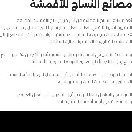
مصانع النساج للأقمشة
تُعدُ مصانع النساج للأقمشة من أكبر مراكز إنتاج الأقمشة المختلفة
للمفروشات والأثاث في العالم. فعلى مدار رحلتها التي تمتد إلى ما يزيد على
20 عاماً، عملت مجموعة النساج جاهدة لتكون واحدة من أكبر المصانع لإنتاج
الأقمشة ذات الجودة العالية والجمالية الفائقة.
وقد نجحت النساج في تحقيق قدرة إنتاجية سنوية تُقدر بأكثر من 40 مليون مترٍ
مُربعٍ، إذ إنها تلتزم بأعلى معايير
الجودة
الأمريكية للأقمشة.
لذا فإننا نحرص على إرضاء عُملائنا من تُجار الجملة أو البيع بالتجزئة، لا سيما
العاملين في قطاعات الأثاث والمفروشات.
لا تتردد في التواصل معنا الآن من أجل الحصول على أفضل العروض
والتخفيضات على أجود أقمشة المفروشات!