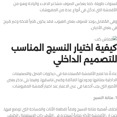
لسنوات طويلة. كما يعكس الصوف مشاعر الدفء والراحة وهو من
الأقمشة التي تدخُل في أنواع عدة من المفروشات
وفي المُقابل يوجد للصوف بعض العيوب، فقد يكون مُثيراً للحكة وغير مُريح
في بعض الأحيان.
كيفية اختيار النسيج المناسب
للتصميم الداخلي
عادةً ما تتميز الأقمشة المُستخدمة في ديكورات المنزل والتصميمات
الداخلية بمتانتها وجودتها الفائقة وحُسن تناسقها، وفيما يلي نذكر بعض
الأمور التي يجب أخذها في عين الاعتبار عند اختيار أقمشة المفروشات:
1. متانة النسيج
تختلف أهمية متانة النسيج وفقاً لقطعة الأثاث والمساحة التي توضع فيها،
حيث إن الأقمشة الأكثر متانةً تُستخدم في الغُرف ذات الاستعمال الكثيف.