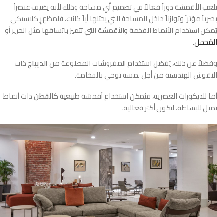
تلعب الأقمشة دوراً فعالاً في تصميم أي مساحة وذلك لأنه يضيف عنصراً
بصرياً مؤثراً وتوازناً داخل المساحة التي يحتلها أياً كانت. فلمظهرٍ كلاسيكي
يُمكن استخدام الأنماط الفخمة والأقمشة التي تتميز باتساقها مثل الحرير أو
المُخمل
.
وفضلاً عن ذلك، يُفضل استخدام المفروشات المصنوعة من
الديباج
ذات
النقوش الهندسية من أجل لمسة توحي بالفخامة.
أما للديكورات العصرية، فيُمكن استخدام أقمشة طبيعية
كالقطن
ذات أنماط
تميل للبساطة، لتكون أكثر فعالية.