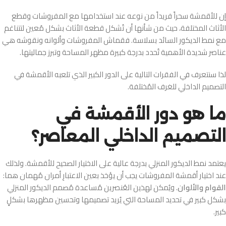
إن للأقمشة سحراً فريداً من نوعه عند استخدامها مع المفروشات وقطع
الأثاث المختلفة، حيث من شأنها أن تُشكل قطعة الأثاث بشكل مُعين لتتناغم
مع نمط الديكور السائد بسلاسة. فقماش المفروشات وألوانه ونقوشه هي
عناصر شديدة الأهمية تُحدد بدرجة كبيرة مظهر المساحة وتبرز جماليتها.
لذا سنتعرف في الفقرات التالية على الدور الكبير الذي تلعبه الأقمشة في
التصميم الداخلي للغرف المُختلفة.
ما هو دور الأقمشة في
التصميم الداخلي المعاصر؟
يعتمد نمط الديكور المنزلي بدرجة عالية على الاختيار الصحيح للأقمشة. ولذلك
عند اختيار أقمشة المفروشات يجب أن يؤخذ بعين الاعتبارِ أمران مُهمان هما:
القوام والألوان
. ويُمكن لهذين العُنصرين مُساعدة مُصمم الديكور المنزلي
بشكل كبير في تحديد المساحة التي يُريد تصميمها وتحسين مظهرها بشكلٍ
كبير.