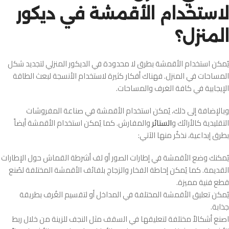
لاستخدام الأقمشة في ديكور
المنزل؟
يُمكن استخدام الأقمشة بطرق لا محدودة في الديكور المنزلي لتجديد شكل
المساحات في المنزل. فهناك أفكار كثيرة لاستخدام الأنسجة لبعث الطاقة
الإيجابية في كافة الغرف والمساحات.
وبالإضافة إلى ذلك، يُمكن استخدام الأقمشة في صناعة المفروشات
التقليدية كالأرائك و
الستائر
والمفارش. كما يُمكن استخدام الأقمشة أيضاً
بطرق إبداعية، نذكُر منها الآتي:
يُمكنك وضع الأقمشة في إطارات الصور أو لف أشرطة القماش حول الإطارات
القديمة. كما يُمكن إحاطة الفخار والزجاج بلفائف الأقمشة المختلفة لصُنع
قطع فنية مميزة.
يُمكن تعليق الأقمشة المختلفة في المداخل أو لتقسيم الغُرف بطريقة
جذابة.
اصنع أشكالاً مختلفة لتعليقها في السقف مثل النجف للزينة من خلال ربط