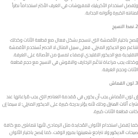
ويُفضل استخدام الأكريليك للمفروشات في الغرف الأكثر استخداماً نظراً
لمتانته الكبيرة وألوانه الجذابة.
2. نمط النسيج
يُنصح باختيار الأقمشة التي تنسجم بشكل فعال مع قطعة الأثاث وكذلك
تتناغم مع الديكور المنزلي. فعلى سبيل المثال لا الحصر تُستخدم الأقمشة
التقليدية مع الديكور التقليدي لإضفاء لمسةٍ من الأصالة على الغرفة.
وكذلك يجب مراعاة تناغُم الزخارف والنقوش في النسيج مع حجم قطعة
الأثاث وحجم الغرفة.
3. لون القماش
إن لون القُماش يجب أن يكون في مُقدمة العناصر التي يجب مُراعاتها عند
شراء
أثاث المنزل
وذلك لأنه يؤثر بدرجة كبيرة على الديكور المنزلي؛ لا سيما إن
كانت قطعة الأثاث كبيرة.
كما يُفضل استخدام الألوان المُحايدة مثل الرمادي لأنها تتماشى مع كافة
صيحات
الديكور
ولا تتراجع شعبيتها بمرور الوقت. كما يُنصح باختيار الألوان