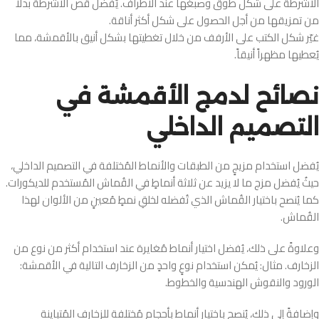
الأشرطة على شكل طوق وصبغها عند الأطراف. يُفضل قص الأشرطة بدلاً
من تمزيقها من أجل الحصول على شكل أكثر أناقة.
غيّر شكل الكتب على الأرفف من خلال تغطيتها بشكل أنيق بالأقمشة، مما
يُعطيها مظهراً أنيقاً.
نصائح لدمج الأقمشة في
التصميم الداخلي
يُفضل استخدام مزيجٍ من الطبقات والأنماط المُختلفة في التصميم الداخلي،
حيثُ يُفضل مزج ما لا يزيد عن ثلاثة أنماطٍ في القُماش المُستخدم للديكورات.
كما يُنصح باختيار القُماش الذي تُفضله لخلقِ نمطٍ مُعينٍ من الألوان لهذا
القُماش.
وعلاوةً على ذلك، يُفضل اختيار أنماط مُغايرة عند استخدام أكثر من نوع من
الزخارف. مثال: يُمكن استخدام نوعٍ واحدٍ من الزخارف التالية في الأقمشة:
الورود والنقوش الهندسية والخطوط.
وإضافةً إلى ذلك، يُنصح باختيار أنماط بأحجام مُختلفة للزخارف المُتباينة