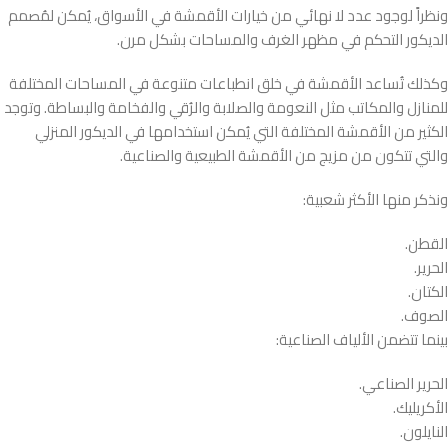
ونظراً لوجود عدد لا نهائي من خيارات الأقمشة في الأسواق، يُمكن لمُصمم
الديكور التحكم في مظهر الغرف والمساحات بشكل مرن.
وكذلك تُساعد الأقمشة في خلق انطباعات متنوعة في المساحات المختلفة
للمنازل والمكاتب مثل النعومة والصلابة والرُقي والفخامة والبساطة. وتوجد
الكثير من الأقمشة المختلفة التي يُمكن استخدامها في الديكور المنزلي
والتي تتكون من مزيج من الأقمشة الطبيعية والصناعية.
ونذكر منها الأكثر شعبية:
القطن.
الحرير.
الكتان.
الصوف.
بينما تتضمن الألياف الصناعية:
الحرير الصناعي.
الأكريليك.
النايلون.