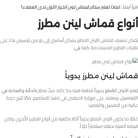
اقرأ أيضاً :
لماذا تعتبر ستائر قماش لينن الخيار الأول لدى العملاء؟
أنواع قماش لينن مطرز
يُمكن تصنيف قماش اللينن المطرز بشكل أساسي إلى نوعين رئيسيين بناءً على
تقنيات التطريز المستخدمة،
كما يلي:
قماش لينن مطرز يدوياً
يُعتبر
اللينن المُطرز يدوياً
قطعة فنية بحدّ ذاته، حيثُ يتميّز
بالدقّة والعناية في
التفاصيل
، ويعتمد على مهارة الحرفيين في تنفيذ التصاميم، ممَّا يُتيح درجة
عالية من التفصيل والتعقيد.
غالبًا ما يكون اللينن المطرز يدوياً
أكثر تكلفة
من أنواع التطريز الأُخرى، ولكن
قيمته الفنية تجعله اِستثماراً جيّداً.