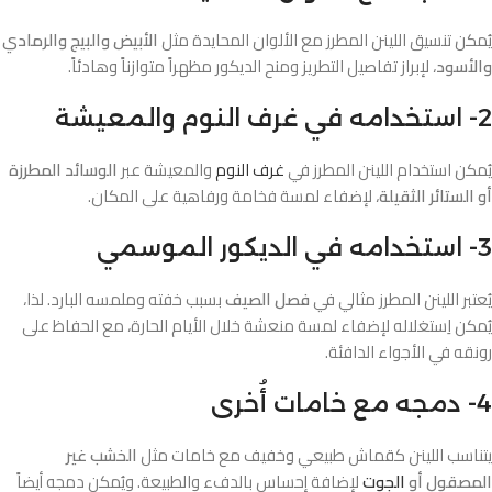
يُمكن تنسيق اللينن المطرز مع الألوان المحايدة مثل
الأبيض والبيج والرمادي
والأسود
، لإبراز تفاصيل التطريز ومنح الديكور مظهراً متوازناً وهادئاً.
2- استخدامه في غرف النوم والمعيشة
يُمكن استخدام اللينن المطرز في
غرف النوم
والمعيشة عبر
الوسائد المطرزة
أو الستائر الثقيلة
، لإضفاء لمسة فخامة ورفاهية على المكان.
3- استخدامه في الديكور الموسمي
يُعتبر اللينن المطرز مثالي في
فصل الصيف
بسبب خفته وملمسه البارد. لذا،
يُمكن اِستغلاله لإضفاء لمسة منعشة خلال الأيام الحارة، مع الحفاظ على
رونقه في الأجواء الدافئة.
4- دمجه مع خامات أُخرى
يتناسب اللينن كقماش طبيعي وخفيف مع خامات مثل
الخشب غير
المصقول أو
الجوت
لإضافة إحساس بالدفء والطبيعة. ويُمكن دمجه أيضاً