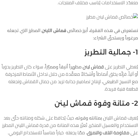
متعدّد الاستخدامات يُناسب مختلف المنتجات.
نستعرض في هذه الفقرة، أبرز خصائص
قماش اللينن
المطرز التي تجعله
مرغوباً ويستحقّ الشراء:
1- جمالية التطريز
يُعطي التطريز على
قماش لينن
مظهراً أنيقاً ومميّزاً
، سواء كان التطريز يدوياً
أو آلياً، فإنَّه يخلق أنماطاً وأشكالاً معقَّدة من خلال تداخل الأنماط المزخرفة
مع النسيج الطبيعي، لإنتاج تصاميم جذابة تزيد من جمال القماش وتجعله
قطعة فنية فريدة.
2- متانة وقوة قماش لينن
يُعرف قماش اللينن
بمتانته وقوته،
حيثُ يُحافظ على شكله ومتانته حتَّى بعد
الاستخدام والغسيل المتكرر. تُعزّز هذه المتانة من قدرة قماش اللينن المطرز
على
مقاومة التلف والتمزق
، ممَّا يجعله خياراً مناسباً للاستخدام اليومي.