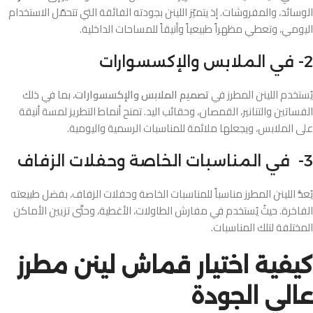
الوسائد، والمفروشات. إذ يتميّز اللينن بجودته الفائقة التي تتحمّل الاستخدام
اليومي، وتعطي مظهراً طبيعياً وأنيقاً للمساحات الداخلية.
2- في الملابس والإكسسوارات
يُستخدم اللينن المطرز في
تصميم الملابس والإكسسوارات
، بما في ذلك
الفساتين والتنانير، القمصان، وحقائب اليد. تمنح أنماط التطريز لمسة أنيقة
على الملابس، ويجعلها ملائمة للمناسبات الرسمية واليومية.
3- في المناسبات الخاصة وحفلات الزفاف
يُعدُّ اللينن المطرز مناسباً للمناسبات الخاصة وحفلات الزفاف، بفضل طبيعته
الفاخرة. حيثُ يُستخدم في مفارش الطاولات، الأغطية، وحتَّى تزيين الأماكن
المختلفة لتلك المناسبات.
كيفية اختيار قماش لينن مطرز
عالي الجودة