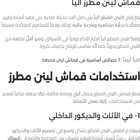
قماش لينن مطرز آلياً
يتمّ إنتاج
اللينن المُطرز آلياً
من خلال آلات حديثة، قادرة على تنفيذ أنماط تطريز
معقَّدة
بدقّة متناهية وسرعة عالية
، وذلك وفقاً للتصاميم المحدَّدة مسبقاً.
ويُعدُّ اللينن المطرز آلياً الخيار الأكثر توفراً في الأسواق، وهو
أقلّ تكلفة
من
اللينن المطرز يدوياً، كما أنَّه مناسب للإنتاج بكميات كبيرة.
اقرأ أيضاً :
7 خصائص أساسية في قماش لينن مخطط
استخدامات قماش لينن مطرز
يتميّز قماش اللينن المطرز بجمال أنيق ومتانة فائقة، ممَّا يجعله مثالياً للعديد
من الاستخدامات.
إليكَ بعض الأمثلة:
1- في الأثاث والديكور الداخلي
يُستخدم قماش اللينن المطرز بشكل واسع في
تصميم الأثاث والديكور
الداخلي
، حيثُ تُضيف أنماط التطريز لمسات من الفخامة والتميز إلى
الستائر
،