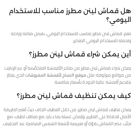
هل قماش لينن مطرز مناسب للاستخدام
اليومي؟
نعم، قماش لينن مطرز مناسب للاستخدام اليومي، بفضل متانته وراحته
وتحمله للاستخدام اليومي المتكرر.
أين يمكن شراء قماش لينن مطرز؟
يمكن شراء قماش لينن مطرز من متاجر الأقمشة المتخصِّصة أو عبر الإنترنت
من مواقع موثوقة؛ مثل
موقع النساج لأقمشة المفروشات
الذي يتميّز
بتقديم أقمشة عالية الجودة بأسعار منافسة.
كيف يمكن تنظيف قماش لينن مطرز؟
يمكن تنظيف قماش لينن مطرز، من خلال التنظيف الجاف حيثُ تُعتبر الطريقة
الأمثل للحفاظ على التطريز، ويُمكن غسله بماء بارد مع منظف لطيف، مع
تجنّب عصر القماش بقوّة أو تعريضه لأشعة الشمس المباشرة عند التجفيف.