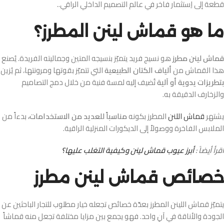
قطعة إلى اِستثمار فاخر في عالم التصميم الداخلي الراقي..
ما هو قماش لينن المطرز؟
قماش لينن مطرز
هو نسيج فريد يتميّز بنسيجه المتين وجماليته الفريدة. يُصنع
هذا القماش من
ألياف الكتان الطبيعية
التي تتميّز بقوتها ومرونتها، ثم يُزين
بتطريزات يدوية أو آلية
تُضيف إليه لمسة فنية من خلال دمج التصاميم
والزخارف الدقيقة به.
يشتهر
قماش اللنن
المطرز بكونه
مناسباً للعديد من الاستخدامات،
بدءاً من
الملابس الفاخرة ووصولاً إلى الديكورات المنزلية الراقية.
اقرأ أيضاً :
أبرز عيوب قماش لينن وكيفية التغلب عليها؟
خصائص قماش لينن مطرز
يتميّز قماش اللينن المطرز بعدّة خصائص تجعله خيار مطلوب للتجار الباحثين عن
الجودة والأناقة في آنِ واحد. فهو يجمع بين مزايا مختلفة تجعل منه قماشاً