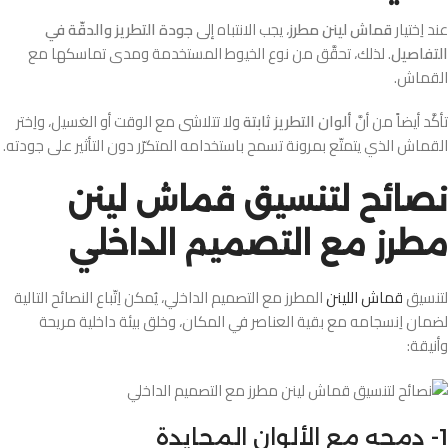
عند اِختيار
قماش لينن مطرز
، يجب الانتباه إلى
جودة التطريز والدقّة في
التفاصيل
. لذلك، تحقَّق من نوع الخيوط المستخدمة ومدى تماسكها مع
القماش.
تأكَّد أيضاً من أنَّ
ألوان التطريز ثابتة
ولا تتلاشى مع الوقت أو الغسيل، واِختر
القماش الذي يتمتّع بمرونة تسمح باستخدامه المتكرّر دون التأثير على جودته.
نصائح لتنسيق قماش لينن
مطرز مع التصميم الداخلي
لتنسيق
قماش اللينن
المطرز مع التصميم الداخلي، يُمكن اِتّباع النصائح التالية
لضمان اِنسجامه مع بقية العناصر في المكان، وخلق بيئة داخلية مريحة
وأنيقة:
1- دمجه مع الألوان المحايدة