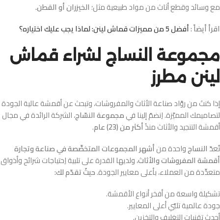
مع وسائد وقطع أثاث من مواد طبيعية مثل؛
الخيزران أو القطن.
اقرأ أيضاً :
أفضل 5 من مميزات قماش لينن: لماذا يجب عليك اختياره؟
مجموعة النساج لشراء قماش
لينن مطرز
إذا كنتَ من روَّاد صناعة الأثاث والمفروشات، وتبحث عن أقمشة عالية الجودة
لتصاميمك المميَّزة. اِنضمّ إلينا في
مجموعة النسّاج
، الشركة الرائدة في مجال
أقمشة التنجيد والأثاث منذُ
أكثر من (23) عام
.
تُعدّ
النساج
واحدة من
أشهر المجموعات المتخصِّصة في صناعة وتجارة
أقمشة المفروشات والأثاث
، ولديها القدرة على تلبية اِحتياجات شرائح وأذواق
متعدِّدة من العملاء، بأعلى معايير الجودة.
حيثُ تقدّم لك:
تشكيلة واسعة من أفخر أنواع الأقمشة.
جودة عالمية تلبّي أعلى المعايير.
أحدث تقنيات التغليف والتخزين.