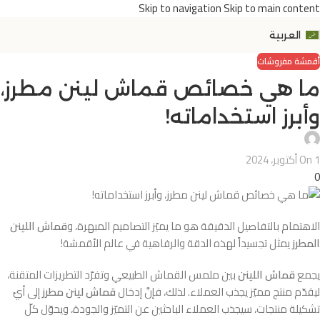
Skip to navigation
Skip to main content
العربية
أقمشة مفروشات
ما هي خصائص قماش لينن مطرز،
وأبرز استخداماته!
On 1 أكتوبر، 2024
0
الاهتمام بالتفاصيل الدقيقة هو ما يميّز التصاميم المبهرة، و
قماش اللينن
المطرز
يمثل تجسيداً لهذه الدقة والرفاهية في عالم الأقمشة!
يجمع
قماش اللينن
بين ملمس القماش الطبيعي وتفرّد التطريزات المتقنة،
ليقدّم منتج مميّز يجذب العملاء. لذلك، فإنَّ إدخال
قماش لينن مطرز
إلى أيّ
تشكيلة منتجات، سيجذب العملاء الباحثين عن التميّز والجودة، ويحوّل كلّ