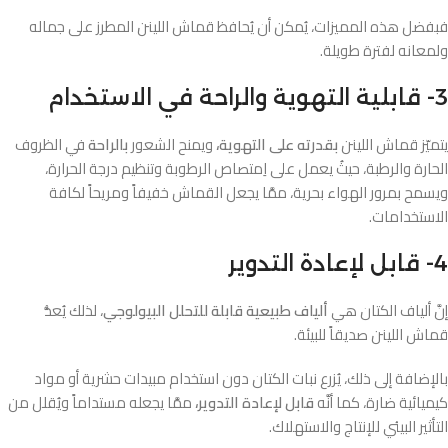
فبفضل هذه المميزات، يُمكن أن يُحافظ قماش اللينن المطرز على جماله
ولمعانه لفترة طويلة.
3- قابلية التهوية والراحة في الاستخدام
يتميّز قماش اللينن
بقدرته على التهوية،
ويمنح الشعور
بالراحة
في الظروف
الحارة والرطبة، حيثُ يعمل على اِمتصاص الرطوبة وتنظيم درجة الحرارة،
ويسمح بمرور الهواء بحرية، ممَّا يجعل القماش خفيفاً ومريحاً لكافة
الاستخدامات.
4- قابل لإعادة التدوير
إنَّ ألياف الكتان هي
ألياف طبيعية قابلة للتحلل البيولوجي
، لذلك يُعدُّ
قماش اللينن صديقاً للبيئة.
بالإضافة إلى ذلك، يُزرع نبات الكتان دون استخدام مبيدات حشرية أو مواد
كيميائية ضارة، كما أنَّه
قابل لإعادة التدوير،
ممَّا يجعله مستداماً ويُقلل من
التأثير البيئي للإنتاج والاستهلاك.