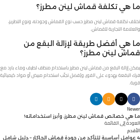
ما هي تكلفة قماش لينن مطرز؟
تختلف تكلفة قماش لينن مطرز حسب نوع القماش وجودته، ونوع التطريز،
والعلامة التجارية للقماش.
ما هي أفضل طريقة لإزالة البقع من
قماش لينن مطرز؟
يمكن إزالة البقع من قماش لينن مطرز باستخدام منظف لطيف وماء بارد مع
فرك البقعة بهدوء على الفور، ويُفضل تجنّب استخدام مبيض أو مواد كيميائية
قوية.
Newer
ما هي خصائص قماش لينن مطرز، وأبرز استخداماته!
العودة إلى القائمة
الأقدم
4 عوامل أساسية للتأكد من جودة قماش الجاكار – دليل شامل