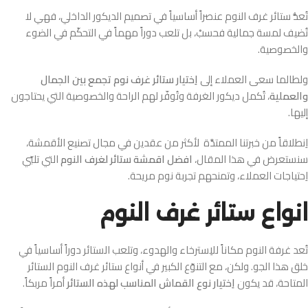
تُعدُّ ستائر غرف النوم عنصراً أساسياً في تصميم الديكور الداخلي، فهي لا
تُضيف لمسة جمالية فحسبْ، بل تلعب دوراً مهماً في التحكّم في الضوء
والخصوصية.
ولطالما سعى العملاء إلى
اِختيار ستائر غرف نوم تجمع بين الجمال
والعملية
، تُكمل ديكور الغرفة وتُوفّر لهم الراحة والخصوصية التي يحتاجون
إليها.
اِنطلاقاً من خبرتنا الممتدَّة لأكثر من عقدين في مجال تصنيع الأقمشة،
سنستعرض في هذا المقال،
افضل اقمشة ستائر لغرف النوم
التي تلبّي
اِحتياجات العملاء، وتمنحهم تجربة نوم مريحة.
انواع ستائر غرف النوم
تُعد غرفة النوم مكاناً للاِسترخاء والهدوء، وتلعب الستائر دوراً أساسياً في
خلق هذا الجو. ولكن، مع التنوّع الكبير في أنواع ستائر غرف النوم الستائر
المتاحة، قد يكون
اِختيار نوع القماش المناسب لهذه الستائر
أمراً مربكاً.