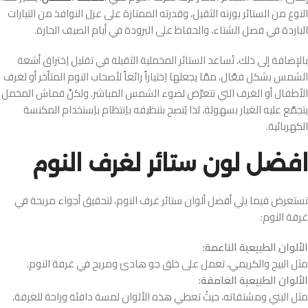
النوع من الستائر بوزنه الثقيل، وقدرته الممتازة على عزل النوافذ من التيارات
الباردة في فصل الشتاء، والحفاظ على البرودة في أيام الصيف الحارة.
بالإضافة إلى ذلك، تُساعد الستائر المخملية الثقيلة في تقليل اِختراق أشعة
الشمس بشكل فعَّال، ممَّا يجعلها اِختياراً رائعاً لأصحاب النوم المتأخر أو لغرف
الأطفال أو الغرف التي تتعرَّض لضوء الشمس المباشر. ولكنَّ قماش المخمل
يتجمَّع عليه الغبار بسهولة، لذا يُنصح بتنظيفه باِنتظام باِستخدام المكنسة
الكهربائية.
افضل لون ستائر لغرف النوم
نستعرض فيما يلي أفضل ألوان ستائر غرف النوم، لتحقيق أجواء مريحة في
غرفة النوم:
الألوان الطبيعية الناعمة:
مثل البيج والكريمي، تعمل على خلق جو هادئ ومريح في غرفة النوم.
الألوان الطبيعية الغامقة:
مثل البني ومشتقاته، حيثُ تعطي هذه الألوان لمسة دافئة وراحة للغرفة،