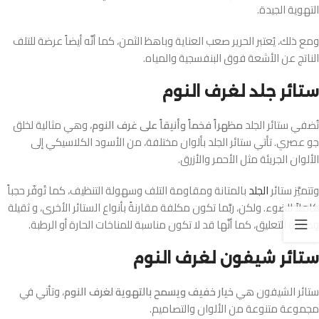
التهوية الجيدة.
ومع ذلك، يُعتبر الحرير صعب العناية وباهظ الثمن، كما أنَّه أيضاً عرضة للتلف
الناتج عن الأشعة فوق البنفسجية والمياه.
ستائر جلد لغرف النوم
تُضفي ستائر الجلد
مظهراً فخماً وأنيقاً على غرف النوم
، وهي مثالية لخلق
جو عصري. تأتي ستائر الجلد بألوان مختلفة، من الأسود الكلاسيكي إلى
الألوان الجريئة مثل الأحمر والأزرق.
وتتميَّز ستائر
الجلد
بالمتانة ومقاومة التلف وسهولة التنظيف، كما تُوفّر حجباً
كاملاً للضوء. ولكن، ربَّما تكون مكلفة مقارنةً بأنواع الستائر الأخرى، و ثقيلة
وصعبة التعليق، كما أنَّها قد لا تكون مناسبة للمناخات الحارة أو الرطبة.
ستائر شيفون لغرف النوم
ستائر الشيفون هي
خيار خفيف ويسمح بالتهوية لغرف النوم
، وتأتي في
مجموعة متنوعة من الألوان والتصاميم.