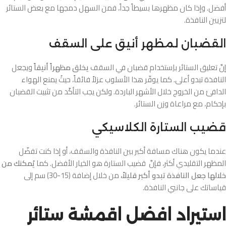
أفضل. وإذا كان مظهرها بسيطاً جداً، فمن السهل دمجها مع بعض الستائر
لتزيين النافذة.
القضبان لمظهر أنيق على السقف
إنَّ تعليق الستائر باِستخدام قضبان في السقف
يخلق مظهراً أنيقاً
ويجعل
النافذة تبدو أعلى. كما يوفّر هذا الأسلوب عزلاً فائقاً، حيثُ يمنع الهواء
الدافئ من الخروج خلال الأشهر الباردة. ولكن يجب التأكّد من تثبيت القضبان
بإحكام، مع مراعاة وزن الستائر.
قضيب الستارة الكلاسيكي
عندما يكون هناك مسافة أكبر بين النافذة والسقف، أو إذا كنت تفضّل
المظهر التقليدي أكثر، فإنَّ قضيب الستارة هو الخيار الأفضل. كما
يُمكنك من
خلالها جعل النافذة تبدو أكبر قليلاً،
من خلال إضافة (15-30) سم إلى
قياساتك على جانبي النافذة.
استيراد افضل اقمشة ستائر