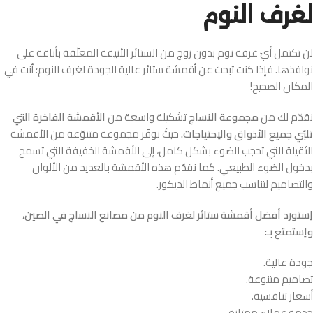
لغرف النوم
لن تكتمل أيّ غرفة نوم بدون زوج من الستائر الأنيقة المعلّقة بأناقة على
نوافذها. فإذا كنت تبحث عن أقمشة ستائر عالية الجودة لغرف النوم؛ أنت في
المكان الصحيح!
نقدّم لك من
مجموعة النساج
تشكيلة واسعة من
الأقمشة الفاخرة التي
تلبّي جميع الأذواق والاِحتياجات.
حيثُ نوفّر مجموعة متنوّعة من الأقمشة
الثقيلة التي تحجب الضوء بشكل كامل، إلى الأقمشة الخفيفة التي تسمح
بدخول الضوء الطبيعي. كما نقدّم هذه الأقمشة بالعديد من الألوان
والتصاميم لتناسب جميع أنماط الديكور.
اِستورد أفضل أقمشة ستائر لغرف النوم من مصانع النساج في الصين،
واِستمتع بـ:
جودة عالية.
تصاميم متنوعة.
أسعار تنافسية.
خدمة عملاء ممتازة.