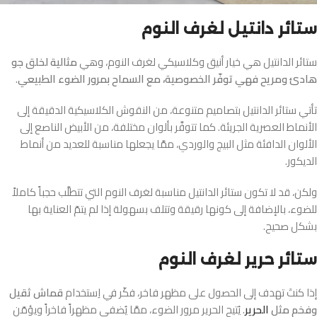
ستائر دانتيل لغرف النوم
ستائر الدانتيل هي خيار أنيق وكلاسيكي لغرف النوم، وهي
مثالية لخلق جو
هادئ ومريح فهي توفّر الخصوصية، مع السماح بمرور الضوء الطبيعي
.
تأتي ستائر الدانتيل بتصاميم متنوعة، من النقوش الكلاسيكية الدقيقة إلى
الأنماط العصرية الجريئة. كما تتوفَّر بألوان مختلفة، من الأبيض الناصع إلى
الألوان الدافئة مثل البيج والوردي، ممَّا يجعلها مناسبة للعديد من أنماط
الديكور.
ولكن، قد لا تكون ستائر الدانتيل مناسبة لغرف النوم التي تتطلَّب حجباً كاملاً
للضوء، بالإضافة إلى كونها رقيقة وتتلف بسهولة إذا لم يتمّ العناية بها
بشكل صحيح.
ستائر حرير لغرف النوم
إذا كنتَ تهدف إلى الحصول على مظهر فاخر، فكّر في اِستخدام
قماش ثقيل
وفخم مثل
الحرير
. يُتيح الحرير مرور الضوء، ممَّا يُضفي مظهراً فاخراً ويؤمّن