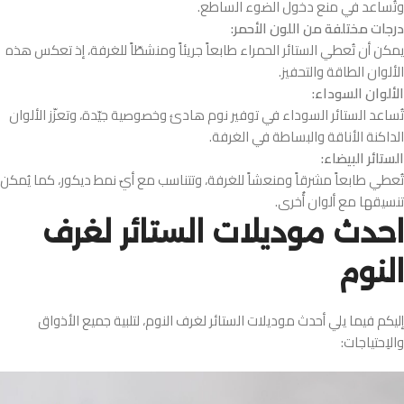
وتُساعد في منع دخول الضوء الساطع.
درجات مختلفة من اللون الأحمر:
يمكن أن تُعطي الستائر الحمراء طابعاً جريئاً ومنشطّاً للغرفة، إذ تعكس هذه
الألوان الطاقة والتحفيز.
الألوان السوداء:
تُساعد الستائر السوداء في توفير نوم هادئ وخصوصية جيّدة، وتعزّز الألوان
الداكنة الأناقة والبساطة في الغرفة.
الستائر البيضاء:
تُعطي طابعاً مشرقاً ومنعشاً للغرفة، وتتناسب مع أيّ نمط ديكور، كما يُمكن
تنسيقها مع ألوان أُخرى.
احدث موديلات الستائر لغرف
النوم
إليكم فيما يلي أحدث موديلات الستائر لغرف النوم، لتلبية جميع الأذواق
والاِحتياجات: