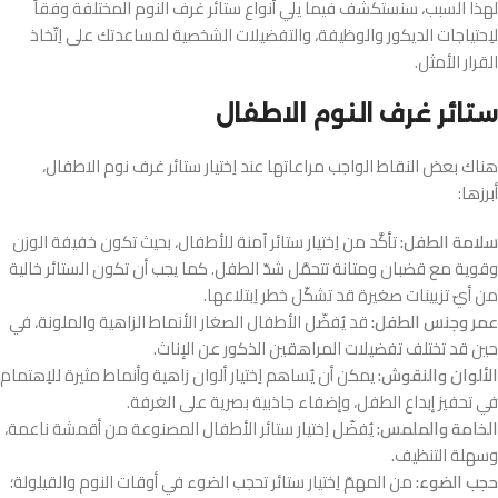
لهذا السبب، سنستكشف فيما يلي أنواع ستائر غرف النوم المختلفة وفقاً
لاِحتياجات الديكور والوظيفة، والتفضيلات الشخصية لمساعدتك على اِتّخاذ
القرار الأمثل.
ستائر غرف النوم الاطفال
هناك بعض النقاط الواجب مراعاتها عند اِختيار ستائر غرف نوم الاطفال،
أبرزها:
سلامة الطفل:
تأكَّد من اِختيار ستائر آمنة للأطفال، بحيث تكون خفيفة الوزن
وقوية مع قضبان ومتانة تتحمَّل شدّ الطفل. كما يجب أن تكون الستائر خالية
من أيّ تزيينات صغيرة قد تشكّل خطر اِبتلاعها.
عمر وجنس الطفل:
قد يُفضّل الأطفال الصغار الأنماط الزاهية والملونة، في
حين قد تختلف تفضيلات المراهقين الذكور عن الإناث.
الألوان والنقوش:
يمكن أن يُساهم اِختيار ألوان زاهية وأنماط مثيرة للاِهتمام
في تحفيز إبداع الطفل، وإضفاء جاذبية بصرية على الغرفة.
الخامة والملمس:
يُفضّل اِختيار ستائر الأطفال المصنوعة من أقمشة ناعمة،
وسهلة التنظيف.
حجب الضوء:
من المهمّ اِختيار ستائر تحجب الضوء في أوقات النوم والقيلولة؛