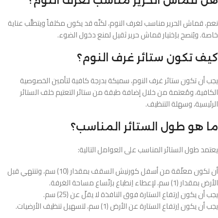
هل قماش الحرير مناسب لغرف النوم؟
نعم، قماش الحرير مناسب لغرف النوم، لكنَّه قد يكون مكلفاً ويتطلَّب عناية
خاصة. ويُنصح باِختيار قماش حرير ثقيل لمنع دخول الضوء.
كيف تكون ستائر غرف النوم؟
يجب أن تكون ستائر غرف النوم، سميكة بدرجة كافية لتأمين الخصوصية
الكافية، ومُعتمة من خلال إضافة طبقة من ستائر التعتيم خلف الستائر
الرئيسية، وسهلة التنظيف.
ما هو طول الستائر المناسب؟
يعتمد طول الستائر المناسب على العوامل التالية:
أن تكون معلّقة من أسفل كورنيش السقف بمقدار (10) سم، وتنتهي قبل
الأرض بمقدار (1) سم، لإعطاء اِنطباع باِتّساع مساحة الغرفة.
يجب أن يكون اِرتفاع الستارة فوق النافذة لا يقلّ عن (25) سم.
يجب أن يكون اِرتفاع الستارة عن الأرض (1) سم، لتسهيل تنظيف الأرضيات.