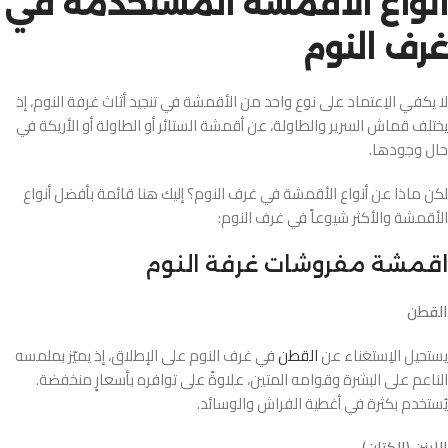
أنواع الأقمشة المستخدمة في
غرف النوم
لا يكفي الاِعتماد على نوع واحد من الأقمشة في تنجيد أثاث غرفة النوم، إذ
يختلف قماش السرير والطاولة، عن أقمشة الستائر أو الطاولة أو الأريكة في
حال وجودها.
لكن ماذا عن أنواع الأقمشة في غرف النوم؟ إليك هنا قائمة بأفضل أنواع
الأقمشة والأكثر شيوعاً في غرف النوم:
اقمشة مفروشات غرفة النوم
القطن
يستحيل الاِستغناء عن
القطن
في غرف النوم على الإطلاق، إذ يميّز بملمسه
الناعم على البشرة وقوامه المتين، علاوةً على توافره بأسعارٍ منخفضة.
يُستخدم بكثرة في أغطية الفراش والوسائد.
اللينن (الكتان)