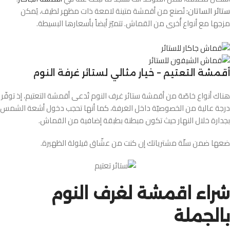
ستائر الساتان:
تُصنع من أقمشة متينة لامعة ذات مظهر لطيف، يُمكن
مزجها مع أنواع أُخرى من القماش. تتميّز أيضاً بأسعارها البسيطة.
أقمشة التعتيم – خيار مثالي لستائر غرفة النوم
هناك أنواع خاصّة من أقمشة ستائر غرف النوم تُدعى أقمشة التعتيم، إذ توفّر
درجة عالية من الخصوصيّة داخل الغرفة، كما أنها تحجب دخول أشعة الشمس
بجدارة خلال النهار حيث تكون مبطنة بطبقة إضافية من القماش.
ضعها ضمن سلّة مشترياتك إن كنت من عشّاق قيلولة الظهيرة.
شراء اقمشة لغرف النوم
بالجملة