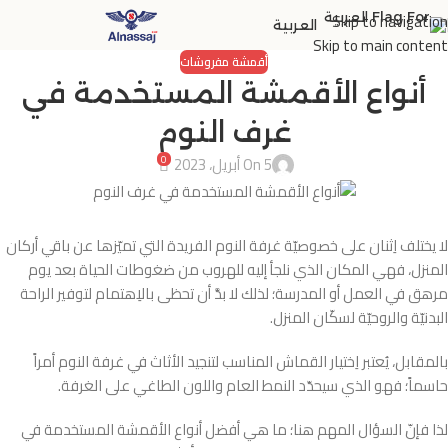
Skip to navigation
العربية
Skip to main content
أقمشة مفروشات
أنواع الأقمشة المستخدمة في
غرف النوم
0
On 5 أبريل، 2023
لا يختلف اِثنان على خصوصيّة غرفة النوم الفريدة التي تميّزها عن باقي أركان
المنزل، فهي المكان الذي نلجأ إليه للهروب من ضغوطات الحياة بعد يوم
مرهق في العمل أو المدرسة؛ لذلك لا بدَّ أن تحظى بالاِهتمام لتوفير الراحة
البدنيّة والروحيّة لسكّان المنزل.
بالمقابل، يُعتبر اِختيار القماش المناسب لتنجيد الأثاث في غرفة النوم أمراً
حاسماً؛ فهو الذي سيحدّد النمط العام واللون الطاغي على الغرفة.
لذا فإنّ السؤال المهم هنا؛ ما هي أفضل أنواع الأقمشة المستخدمة في