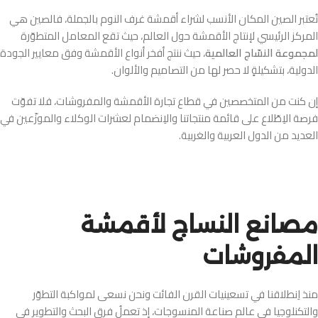
تُعتبر الصين المكان الأنسب لشراء أقمشة غرف النوم بالجملة، فالصين هي
المركز الرئيسي لإنتاج الأقمشة حول العالم، حيث تقع المعامل المتطوّرة
لمجموعة النسّاج العالمية
، حيث ننتج أفخر أنواع الأقمشة وفق معايير الجودة
الدولية، بتشكيلةٍ لا حصر لها من التصاميم والألوان.
إن كنت من المتخصصين في قطاع تجارة الأقمشة والمفروشات، فلا تفوّت
فرصة الاِطّلاع على قائمة منتجاتنا والاِنضمام لعشرات الوكلاء والموزّعين في
العديد من الدول العربية والغربية.
مصانع النساج لأقمشة
المفروشات
منذ اِنطلاقنا في تسعينيات القرن الفائت ونحن نسعى لمواكبة التطوّر
والتكنلوجيا في عالم صناعة المنسوجات، إذ تعملُ فرق البحث والتطوير في