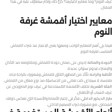
غرف النوم؟ وما معايير اختيارها؟ كلُّ ذلك وأكثر سنتعرّف عليه في هذا
المقال.
معايير اختيار أقمشة غرفة
النوم
فيما يلي أهم المعايير الواجب وضعها بعين الاِعتبار عند شراء القماش
المناسب لغرفة النوم:
الجودة والمتانة:
اِحرص على ضمان جودة القماش ومقاومته ضد التآكل
والاِهتراء ليدوم سنواتٍ عديدة.
الأناقة والراحة:
تأكّد من المظهر اللائق للقماش وشعورك بالراحة تجاه
ملمسه، لا سيما إن كنت تعاني من الحساسيّة ضد نوع معيّن من القماش.
الفئة العُمرية:
تختلف الأقمشة المُستخدمة في غرف نوم المتزوجين عن
غرف الشباب أو الأطفال.
طراز الديكور الداخلي:
فكّر في اِختيار الأنماط والأنسجة التي تعكس ذوقك
الشخصي، مع مشورة خبراء التصميم الداخلي.