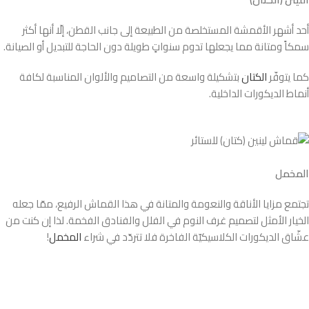
أحد أشهر الأقمشة المستخلصة من الطبيعة إلى جانب القطن، إلّا أنها أكثر
سمكاً ومتانة مما يجعلها تدوم سنواتٍ طويلة دون الحاجة للتبديل أو الصيانة.
كما يتوفّر
الكتان
بتشكيلة واسعة من التصاميم والألوان المناسبة لكافة
أنماط الديكورات الداخلية.
المخمل
تجتمع مزايا الأناقة والنعومة والمتانة في هذا القماش الرفيع، ممّا جعله
الخيار الأمثل لتصميم غرف النوم في الفلل والفنادق الفخمة. لذا إن كنت من
عشّاق الديكورات الكلاسيكيّة الفاخرة فلا تتردّد في شراء
المخمل
!