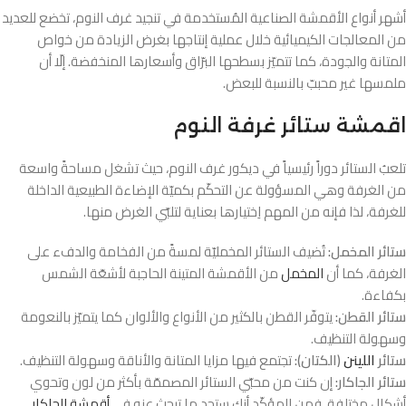
أشهر أنواع الأقمشة الصناعية المُستخدمة في تنجيد غرف النوم، تخضع للعديد
من المعالجات الكيميائية خلال عملية إنتاجها بغرض الزيادة من خواص
المتانة والجودة، كما تتميّز بسطحها البرّاق وأسعارها المنخفضة. إلّا أن
ملمسها غير محببّ بالنسبة للبعض.
اقمشة ستائر غرفة النوم
تلعبُ الستائر دوراً رئيسياً في ديكور غرف النوم، حيث تشغل مساحةً واسعة
من الغرفة وهي المسؤولة عن التحكّم بكميّة الإضاءة الطبيعية الداخلة
للغرفة، لذا فإنه من المهم اِختيارها بعناية لتلبّي الغرض منها.
ستائر المخمل:
تُضيف الستائر المخمليّة لمسةً من الفخامة والدفء على
الغرفة، كما أن
المخمل
من الأقمشة المتينة الحاجبة لأشعّة الشمس
بكفاءة.
ستائر القطن:
يتوفّر القطن بالكثير من الأنواع والألوان كما يتميّز بالنعومة
وسهولة التنظيف.
ستائر
اللينن
(الكتان):
تجتمع فيها مزايا المتانة والأناقة وسهولة التنظيف.
ستائر الجاكار:
إن كنت من محبّي الستائر المصممّة بأكثر من لون وتحوي
أشكال مختلفة، فمن المؤكّد أنك ستجد ما تبحث عنه في
أقمشة الجاكار
.