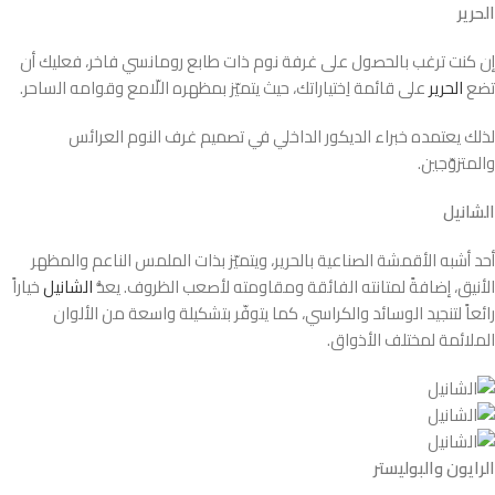
الحرير
إن كنت ترغب بالحصول على غرفة نوم ذات طابع رومانسي فاخر، فعليك أن
تضع
الحرير
على قائمة اِختياراتك، حيث يتميّز بمظهره اللّامع وقوامه الساحر.
لذلك يعتمده خبراء الديكور الداخلي في تصميم غرف النوم العرائس
والمتزوّجين.
الشانيل
أحد أشبه الأقمشة الصناعية بالحرير، ويتميّز بذات الملمس الناعم والمظهر
الأنيق، إضافةً لمتانته الفائقة ومقاومته لأصعب الظروف. يعدُّ
الشانيل
خياراً
رائعاً لتنجيد الوسائد والكراسي، كما يتوفّر بتشكيلة واسعة من الألوان
الملائمة لمختلف الأذواق.
الرايون والبوليستر