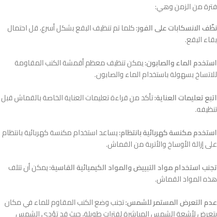
فترة من الزمن وهي:
نظّف الانسكابات على الفور:
كلما تم تنظيف البقع بشكل أسرع، قل احتمال
بقاء البقع.
استخدم الماء والصابون:
يمكن تنظيف معظم أقمشة الكنب المقاومة
للاتساخ بسهولة باستخدام الماء والصابون.
اتبع تعليمات العناية:
تأكد من قراءة تعليمات العناية الخاصة بالقماش قبل
تنظيفه.
استخدم مكنسة كهربائية بانتظام:
يساعد استخدام مكنسة كهربائية بانتظام
على إزالة الأوساخ والأتربة من القماش.
تجنب استخدام مواد التبييض والمواد الكيميائية القاسية:
يمكن أن تتلف
هذه المواد القماش.
عدم التعرض المستمر للشمس:
تجنب وضع الكنب المقاوم للماء في مكان
يتعرض لأشعة الشمس المباشرة لفترات طويلة، حيث قد تؤدي الشمس