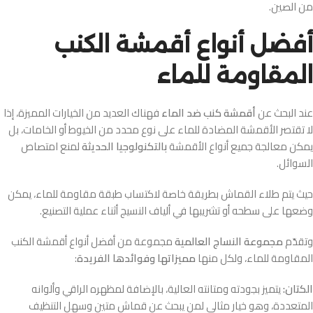
من الصين.
أفضل أنواع أقمشة الكنب
المقاومة للماء
عند البحث عن
أقمشة كنب ضد الماء
فهناك العديد من الخيارات المميزة، إذا
لا تقتصر الأقمشة المضادة للماء على نوع محدد من الخيوط أو الخامات، بل
يمكن معالجة جميع أنواع الأقمشة
بالتكنولوجيا الحديثة
لمنع امتصاص
السوائل.
حيث يتم طلاء القماش بطريقة خاصة لاكتساب طبقة مقاومة للماء، يمكن
وضعها على سطحه أو تشريبها في ألياف النسيج أثناء عملية التصنيع.
وتقدّم
مجموعة النساج العالمية
مجموعة من أفضل أنواع أقمشة الكنب
المقاومة للماء، ولكل منها
مميزاتها وفوائدها الفريدة
:
الكتان:
يتميز بجودته ومتانته العالية، بالإضافة لمظهره الراقي وألوانه
المتعددة، وهو خيار مثالي لمن يبحث عن قماش متين وسهل التنظيف