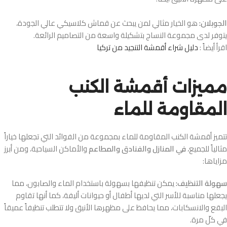
الجوبلان:
هو الخيار مثالي لمن يبحث عن قماش كلاسيكي عالي الجودة،
يتوفر لدى مجموعة النساج بتشكيلة واسعة من التصاميم الرائعة.
اقرأ أيضاً :
دليل شراء أقمشة التنجيد من تركيا
مميزات أقمشة الكنب
المقاومة للماء
تتميز أقمشة الكنب المقاومة للماء بمجموعة من الفوائد التي تجعلها خياراً
مثالياً للجميع،
في المنازل والفنادق والمطاعم
والأماكن السياحية، ومن أبرز
مزاياها:
سهولة التنظيف:
يمكن تنظيفها بسهولة باستخدام الماء والصابون، مما
يجعلها مناسبة للأسر التي لديها أطفال أو حيوانات أليفة، كما أنها تقاوم
البقع والانسكابات، مما يحافظ على مظهرها الأنيق ولا تتطلب تنظيفاً عميقاً
في كلّ مرة.