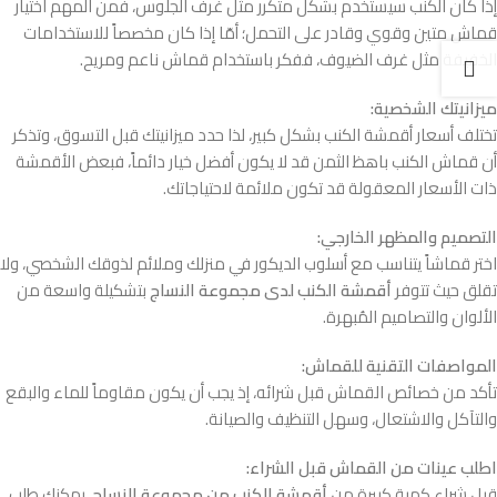
إذا كان الكنب سيستخدم بشكل متكرر مثل غرف الجلوس، فمن المهم اختيار
قماش متين وقوي وقادر على التحمل؛ أمّا إذا كان مخصصاً للاستخدامات
الخفيفة مثل غرف الضيوف، ففكر باستخدام قماش ناعم ومريح.
ميزانيتك الشخصية:
تختلف أسعار أقمشة الكنب بشكل كبير، لذا حدد ميزانيتك قبل التسوق، وتذكر
أن قماش الكنب باهظ الثمن قد لا يكون أفضل خيار دائماً، فبعض الأقمشة
ذات الأسعار المعقولة قد تكون ملائمة لاحتياجاتك.
التصميم والمظهر الخارجي:
اختر قماشاً يتناسب مع أسلوب الديكور في منزلك وملائم لذوقك الشخصي، ولا
تقلق حيث تتوفر
أقمشة الكنب لدى مجموعة النساج
بتشكيلة واسعة من
الألوان والتصاميم المُبهرة.
المواصفات التقنية للقماش:
تأكد من خصائص القماش قبل شرائه، إذ يجب أن يكون مقاوماً للماء والبقع
والتآكل والاشتعال، وسهل التنظيف والصيانة.
اطلب عينات من القماش قبل الشراء:
قبل شراء كمية كبيرة من
أقمشة الكنب من مجموعة النساج
، يمكنك طلب