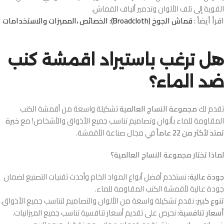
القوية إلى تلف الألوان وتدمير ألياف القماش.
اقرأ أيضاً :
قماش الجوخ (Broadcloth): الخصائص ،المميزات والاستخدامات
هل ترغب باستيراد اقمشة كنب
ضد الماء؟
تقدم لك
مجموعة النساج العالمية
تشكيلة واسعة من أقمشة الكنب
المقاومة للماء بألوان وتصاميم تناسب جميع الأذواق والأشخاص! مع
خبرة
تمتد لأكثر من 22 عاماً
في مجال صناعة الأقمشة.
لماذا تختار مجموعة النساج العالمية؟
جودة عالية:
نستخدم أفضل أنواع المواد الخام وأحدث تقنيات التصنيع لضمان
جودة عالية لأقمشة الكنب المقاومة للماء.
تنوع كبير:
نقدم تشكيلة واسعة من الألوان والتصاميم لتناسب جميع الأذواق.
أسعار تنافسية:
نحرص على تقديم أسعار تنافسية تناسب جميع الميزانيات.