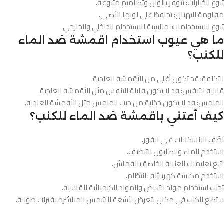
تنوع الخيارات: تتوفر بألوان وتصاميم متنوعة.
مقاومة للبهتان: تحافظ على لونها الأصلي.
تنوع الاستخدامات: مناسبة للاستخدام الداخلي والخارجي.
ما هي عيوب استخدام اقمشة ضد الماء
للكنب؟
التكلفة: قد تكون أغلى من الأقمشة العادية.
قابلية التنفس: قد لا تكون قابلة للتنفس مثل الأقمشة العادية.
الملمس: قد لا تكون جذابة من حيث الملمس مثل الأقمشة العادية.
كيف أعتني باقمشة ضد الماء للكنب؟
نظّف الانسكابات على الفور.
استخدم الماء والصابون للتنظيف.
اتبع تعليمات العناية الخاصة بالقماش.
استخدم مكنسة كهربائية بانتظام.
تجنب استخدام مواد التبييض والمواد الكيميائية القاسية.
لا تضع الكنب في مكان يتعرض لأشعة الشمس المباشرة لفترات طويلة.