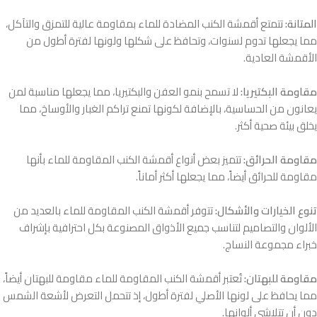
المتانة:
تتمتع أقمشة الكنب المضادة للماء بمقاومة عالية للتمزق والتآكل،
مما يجعلها تدوم لسنوات، وتحافظ على شكلها ولونها لفترة أطول من
الأقمشة العادية.
مقاومة البكتيريا:
لا تسمح بنمو العفن والبكتيريا، مما يجعلها مناسبة لمن
يعانون من الحساسية، بالإضافة لكونها تمنع تراكم الغبار والأوساخ، مما
يخلق بيئة صحية أكثر.
مقاومة الحرائق:
تتميز بعض أنواع أقمشة الكنب المقاومة للماء بأنها
مقاومة للحرائق أيضاً، مما يجعلها أكثر أماناً.
تنوع الخيارات والأشكال:
تتوفر أقمشة الكنب المقاومة للماء بالعديد من
الألوان والتصاميم لتناسب جميع الأذواق المصنوعة بكل احترافية بإشراف
خبراء مجموعة النساج.
مقاومة للبهتان:
تُعتبر أقمشة الكنب المقاومة للماء مقاومة للبهتان أيضاً،
مما يحافظ على لونها الأصلي لفترة أطول، إذ تتحمل التعرض لأشعة الشمس
دون أن تتلاشى ألوانها.