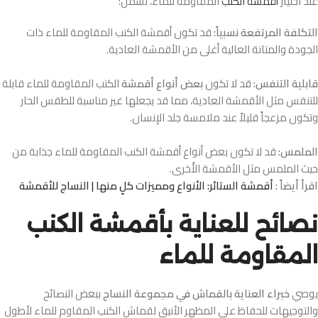
عند اختيار
أقمشة الكنب
المقاومة للماء، تشمل:
التكلفة المرتفعة نسبياً:
قد تكون أقمشة الكنب المقاومة للماء ذات
الجودة والمتانة العالية أغلى من الأقمشة العادية.
قابلية التنفس:
قد لا تكون
بعض أنواع أقمشة
الكنب المقاومة للماء قابلة
للتنفس مثل الأقمشة العادية، مما قد يجعلها غير مناسبة للطقس الحار
وتكون مزعجاً قليلاً عند ملامسة جلد الإنسان.
الملمس:
قد لا تكون بعض أنواع أقمشة الكنب المقاومة للماء جذابة من
حيث الملمس مثل الأقمشة الأُخرى.
اقرأ أيضاً :
أقمشة الستائر: الأنواع ومميزات كلٍ منها | النساج للأقمشة
نصائح للعناية بأقمشة الكنب
المقاومة للماء
يوصي
خبراء العناية بالقماش في مجموعة النساج
ببعض النصائح
والتوجيهات للحفاظ على المظهر الأنيق لقماش الكنب المقاوم للماء لأطول