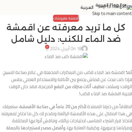
Skip to navigation
العربية
Skip to main content
أقمشة مفروشات
كل ما تريد معرفته عن اقمشة
ضد الماء للكنب: دليل شامل
0
On 18 أبريل، 2024
تُعدّ اقمشة ضد الماء للكنب من الابتكارات المذهلة في عالم صناعة النسيج،
فإذا كنت تبحث عن قماش يجمع بين الأناقة والاستخدام العملي بنفس
الوقت؛ وسئمت
تنظيف أثاث منزلك من البقع
المزعجة، فقد حان الوقت
لتجربة اقمشة ضد الماء للكنب!
انطلاقاً من خبرتنا الممتدة
لأكثر من 20 عاماً في صناعة الأقمشة
، سنعرفك
في هذا المقال على هذه الأقمشة الرائعة ونقدم لك كل ما تحتاج لمعرفته
لاتخاذ قرار الشراء المناسب لاحتياجات زبائنك، ونناقش أنواعها المختلفة،
ومزاياها وعيوبها، وكيفية العناية بها،
وأفضل مصدر لاستيرادها بالجملة