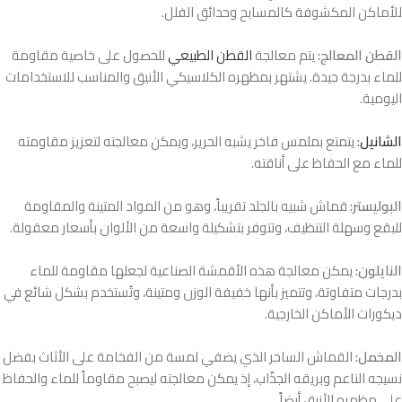
للأماكن المكشوفة كالمسابح وحدائق الفلل.
القطن المعالج:
يتم معالجة
القطن الطبيعي
للحصول على خاصية مقاومة
للماء بدرجة جيدة. يشتهر بمظهره الكلاسيكي الأنيق والمناسب للاستخدامات
اليومية.
الشانيل
:
يتمتع بملمس فاخر يشبه الحرير، ويمكن معالجته لتعزيز مقاومته
للماء مع الحفاظ على أناقته.
البوليستر:
قماش شبيه بالجلد تقريباً، وهو من المواد المتينة والمقاومة
للبقع وسهلة التنظيف، وتتوفر بتشكيلة واسعة من الألوان بأسعار معقولة.
النايلون:
يمكن معالجة هذه الأقمشة الصناعية لجعلها مقاومة للماء
بدرجات متفاوتة، وتتميز بأنها خفيفة الوزن ومتينة، وتُستخدم بشكل شائع في
ديكورات الأماكن الخارجية.
المخمل:
القماش الساحر الذي يضفي لمسة من الفخامة على الأثاث بفضل
نسيجه الناعم وبريقه الجذّاب، إذ يمكن معالجته ليصبح مقاوماً للماء والحفاظ
على مظهره الأنيق أيضاً.