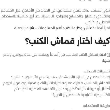
تنوّع الاستخدامات:
يمكن استخدامها في العديد من الأماكن، مثل المطاعم
والفنادق والمنازل والمسابح والنوادي الرياضية، كما أنها مناسبة للاستخدام
الداخلي والخارجي.
اقرأ أيضاً :
قماش بوكليه للكنب: أهم المعلومات – شراء بالجملة
كيف اختار قماش الكنب؟
إنَّ اختيار قماش الكنب المناسب قراراً هاماً ويعتمد على عدة عوامل، ونذكر
منها:
تفضيلات العملاء:
إذا كنت تعمل في
تجارة الأقمشة أو صناعة قطع الأثاث
وتريد استيراد
القماش المناسب، فعليك معرفة احتياجات زبائنك وتفضيلاتهم، فهل لديهم
أطفال أو حيوانات أليفة؟ هل يفضلون الأقمشة العصرية الحديثة أم
الكلاسيكية التقليدية كالمخمل أو الحرير؟
طريقة الاستخدام: