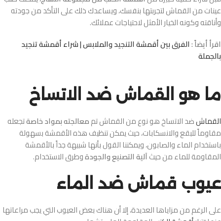
عينات من القماش لتجربتها بنفسك، ويساعدك ذلك على التأكد من جودته
وأناقته وكونه الخيار الأمثل لاحتياجات عملائك.
اقرأ أيضاً :
الفرق بين أقمشة التنجيد والملابس | شراء أقمشة تنجيد
بالجملة
ما هو القماش ضد الاتساخ
القماش
ضد الاتساخ هو نوع من القماش تم
معالجته بمواد خاصة
تجعله
مقاوماً للبقع والانسكابات، حيث يمكن تنظيف هذه الأقمشة بسهولة
باستخدام الماء والصابون، ويمكننا القول بأنها شبيهة جداً بالأقمشة
المقاومة للماء من حيث
آلية التصنيع والجودة
وطرق الاستخدام.
عيوب قماش ضد الماء
على الرغم من مزاياها العديدة، إلا أن هناك بعض العيوب التي يجب مراعاتها