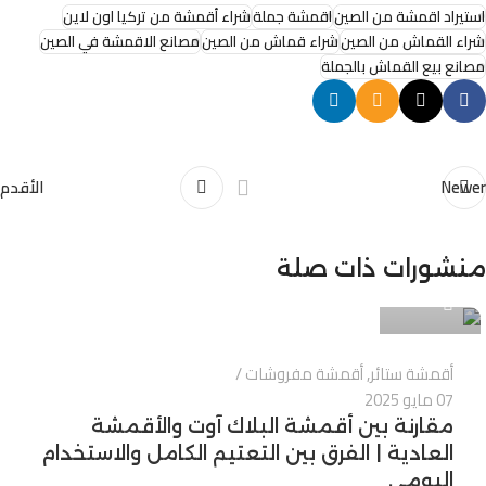
استيراد اقمشة من الصين
اقمشة جملة
شراء أقمشة من تركيا اون لاين
شراء القماش من الصين
شراء قماش من الصين
مصانع الاقمشة في الصين
مصانع بيع القماش بالجملة
Newer
الأقدم
Alnassaj
منشورات ذات صلة
0
أقمشة ستائر
,
أقمشة مفروشات
07 مايو 2025
مقارنة بين أقمشة البلاك آوت والأقمشة
العادية | الفرق بين التعتيم الكامل والاستخدام
اليومي