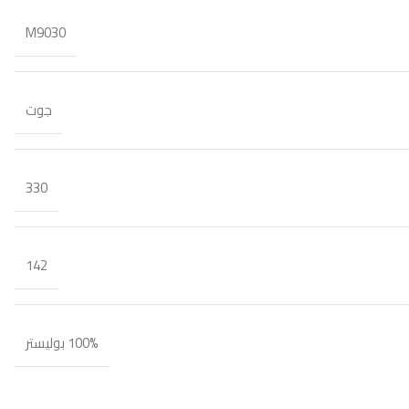
M9030
جوت
330
142
100% بوليستر