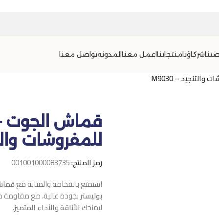
تنا
شركاؤنا
منتجاتنا
اعمل معنا
المدونة
تواصل معنا
لتنجيد – M9030
قماش الجوت – 
للمفروشات والتنجيد
رمز المنتج:
001001000083735
استمتع بالفخامة والمتانة مع
قماش ال
بوليستر
بجودة عالية، مع مقاومة ممتا
ليمنحك
الأناقة والأداء المتميز
.