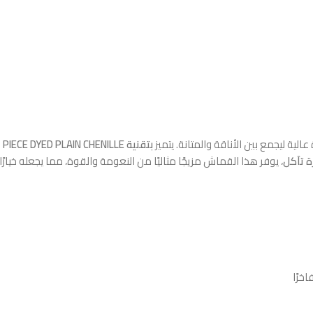
الية ليجمع بين الأناقة والمتانة. يتميز
بتقنية PIECE DYED PLAIN CHENILLE
ا
، يوفر هذا القماش مزيجًا مثاليًا من النعومة والقوة، مما يجعله خيارًا م