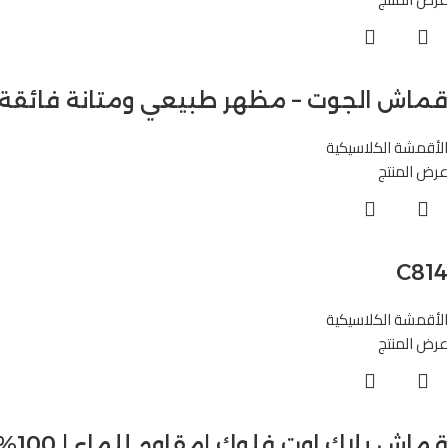
قماش الجوت – مظهر طبيعي ومتانة فائقة للمفر
الأقمشة الكلاسيكية
عرض المنتج
C814
الأقمشة الكلاسيكية
عرض المنتج
قماش بلاك اوت فلوك |مقاوم للماء | 100% بوليستر – B110