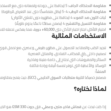
مقاومة الاحتكاك الجاف:
5 (يحافظ على جودته ولمعانه حتى مع الاستخدام اليومي)
مقاومة الاحتكاك الرطب:
4-5 (يظل متماسكًا حتى عند التعرض للرطوبة)
ثبات اللون ضد الضوء:
4 (يحافظ على مظهره دون تلاشي الألوان)
مقاومة التنسيل والتقشير:
4 (يضمن سطحًا ناعمًا يدوم طويلًا)
اختبار التآكل:
اجتاز اختبار التآكل حتى
60,000+ دورة
، مما يعكس تحمله للا
الاستخدامات المثالية
تنجيد الكنب والمقاعد للحصول على مظهر طبيعي وعصري مع تحمل قوي
تصميم داخلي راقٍ للمكاتب، الفنادق، والمنازل العصرية
الستائر والمفروشات التي تحتاج إلى خامة متينة وفاخرة
الوسائد والأغطية التي توفر لمسة أنيقة وراحة فائقة
المنشأ:
مصمم خصيصًا
لتلبية متطلبات السوق الخليجي (GCC)
، حيث يتميز بمقاوم
لماذا تختاره؟
إذا كنت تبحث عن
قماش فاخر، متين، وعملي
، فإن
جوت 330 GSM
هو الخيا