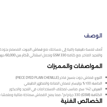
الوصف
أضف لمسة طبيعية راقية إلى مساحتك مع
قماش الجوت
، المصمم بجودة ع
والتنجيد الفاخر. مع كثافة
330 GSM
وتحمل استثنائي
لأكثر من 60,000 دورة تآكل
المواصفات والمميزات
النوع:
قماش جوت بنسيج فاخر
(PIECE DYED PLAIN CHENILLE)
الخامة:
100% بوليستر، لضمان المتانة والمظهر الطبيعي
العرض:
142 سم، مناسب لمختلف الاستخدامات في التنجيد والديكور
الكثافة (GSM):
330 جرام/م²، مما يمنح القماش سماكة مثالية وملمسًا فاخرًا
الخصائص الفنية