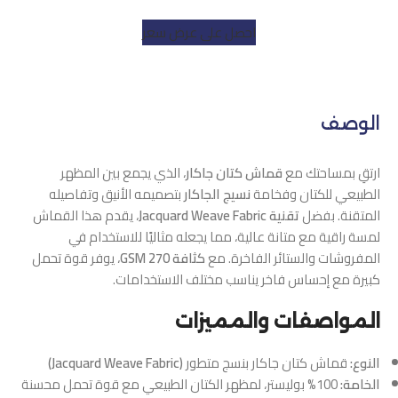
احصل على عرض سعر
الوصف
ارتقِ بمساحتك مع
قماش كتان جاكار
، الذي يجمع بين المظهر
الطبيعي للكتان وفخامة
نسيج الجاكار
بتصميمه الأنيق وتفاصيله
المتقنة. بفضل
تقنية Jacquard Weave Fabric
، يقدم هذا القماش
لمسة راقية مع متانة عالية، مما يجعله مثاليًا للاستخدام في
المفروشات والستائر الفاخرة. مع
كثافة 270 GSM
، يوفر قوة تحمل
كبيرة مع إحساس فاخر يناسب مختلف الاستخدامات.
المواصفات والمميزات
النوع:
قماش كتان جاكار بنسج متطور
(Jacquard Weave Fabric)
الخامة:
100% بوليستر، لمظهر الكتان الطبيعي مع قوة تحمل محسنة