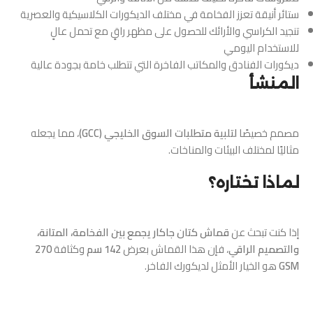
ستائر أنيقة تعزز الفخامة في مختلف الديكورات الكلاسيكية والعصرية
تنجيد الكراسي والأرائك للحصول على مظهر راقٍ مع تحمل عالٍ
للاستخدام اليومي
ديكورات الفنادق والمكاتب الفاخرة التي تتطلب خامة بجودة عالية
المنشأ
مصمم خصيصًا
لتلبية متطلبات السوق الخليجي (GCC)
، مما يجعله
مثاليًا لمختلف البيئات والمناخات.
لماذا تختاره؟
إذا كنت تبحث عن
قماش كتان جاكار يجمع بين الفخامة، المتانة،
والتصميم الراقي
، فإن هذا القماش بعرض
142 سم
وكثافة
270
GSM
هو الخيار الأمثل لديكورك الفاخر.