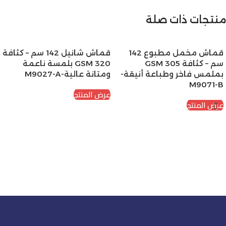
منتجات ذات صلة
قماش مخمل مطبوع 142
قماش شانيل 142 سم – كثافة
سم – كثافة 305 GSM
320 GSM بلمسة ناعمة
بملمس فاخر وطباعة أنيقة-
ومتانة عالية-M9027-A
M9071-B
عرض المنتج
عرض المنتج