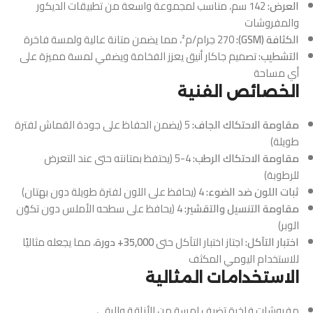
العرض:
142 سم، مناسب لمجموعة واسعة من تطبيقات الديكور
والمفروشات
الكثافة (GSM):
270 جرام/م²، مما يضمن متانة عالية ولمسة فاخرة
التشطيب:
تصميم جاكار أنيق يعزز الفخامة ويضفي لمسة مميزة على
أي مساحة
الخصائص الفنية
مقاومة الاحتكاك الجاف:
5 (يضمن الحفاظ على جودة القماش لفترة
طويلة)
مقاومة الاحتكاك الرطب:
4-5 (يحتفظ بمتانته حتى عند التعرض
للرطوبة)
ثبات اللون ضد الضوء:
4 (يحافظ على اللون لفترة طويلة دون بهتان)
مقاومة التنسيل والتقشير:
4 (يحافظ على سطحه الأملس دون تكوّن
الوبر)
اختبار التآكل:
اجتاز اختبار التآكل حتى
35,000+ دورة
، مما يجعله مثاليًا
للاستخدام اليومي المكثف
الاستخدامات المثالية
مفروشات فاخرة تضيف لمسة من الأناقة والرقي