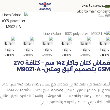
Skip to navigation
العربية
Skip to main content
الرئيسية
M9021-A
M9021-
M9021-
M9021-
M9021-
M9021-
M9021
A
A
A
A
A
A
قماش كتان جاكار 142 سم – كثافة 270
GSM بتصميم أنيق ومتين- M9021-A
أضف لمسة من الفخامة إلى ديكورك مع
قماش كتان جاكار 142 سم
، الذي
يجمع بين مظهر الكتان الطبيعي وفخامة نسيج الجاكار. بكثافة
270 GSM
،
يوفر القماش متانة وأناقة تناسب المفروشات والستائر الفاخرة. الخيار المثالي
للمساحات التي تبحث عن الجودة والتصميم الراقي!