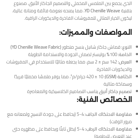
الذي يجمع بين الملمس المخملي والتصميم الجاكار الأنيق. مصنوع
بتقنية
YD Chenille Weave
، مما يمنحه نعومة فائقة ومتانة عالية،
ليكون الخيار المثالي للمفروشات الفاخرة والديكورات الراقية.
المواصفات والمميزات:
النوع:
قماش جاكار شانيل بنسج متطور
(YD Chenille Weave Fabric)
الخامة:
100% بوليستر لضمان الجودة والاستدامة الطويلة
العرض:
142 سم ± 2 سم، مما يجعله مثاليًا للاستخدام في المفروشات
والديكورات الفاخرة
الكثافة (GSM):
420 ± 10 جرام/م²، مما يوفر ملمسًا مخمليًا فريدًا
وسماكة مثالية
تصميم جاكار أنيق
يناسب التصاميم الكلاسيكية والمعاصرة
الخصائص الفنية:
مقاومة الاحتكاك الجاف:
4-5 (يحافظ على جودة النسيج ولمعانه مع
مرور الوقت)
مقاومة الاحتكاك الرطب:
4-5 (يظل ثابتًا ويحافظ على مظهره حتى
عند التعرض للرطوبة)