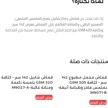
لماذا تختاره؟
إذا كنت تبحث عن
قماش جاكار شانيل يتميز بالملمس المخملي،
التصميم الراقي، والمتانة الفائقة
، فإن
القماش بعرض 142 سم
وكثافة 420 GSM
هو الخيار المثالي لمنح مساحتك لمسة من الفخامة
والأناقة.
منتجات ذات صلة
قماش مخمل مطبوع 142
قماش شانيل 142 سم – كثافة
سم – كثافة 305 GSM
320 GSM بلمسة ناعمة
بملمس فاخر وطباعة أنيقة-
ومتانة عالية-M9027-A
M9071-B
عرض المنتج
عرض المنتج