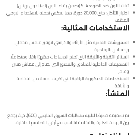
ثبات اللون ضد الضوء:
4-5 (يضمن بقاء اللون زاهيًا دون بهتان)
اختبار التآكل:
حتى
20,000 دورة
، مما يعكس تحمله للاستخدام اليومي
المكثف
الاستخدامات المثالية:
المفروشات الفاخرة
مثل الأرائك والكراسي لتوفير ملمس مخملي
وإحساس بالرفاهية
الستائر الثقيلة والأنيقة
التي تمنح المساحات مظهرًا راقيًا ومتكاملًا
التصميمات الداخلية للفنادق والقصور
التي تحتاج إلى قماش متين
وفاخر
الاستخدامات الديكورية الراقية
التي تضيف لمسة من الفخامة
والأناقة
المنشأ:
تم تصميمه خصيصًا
لتلبية متطلبات السوق الخليجي (GCC)
، حيث يجمع
بين الجودة العالية والفخامة لتتناسب مع أرقى التصاميم الداخلية.