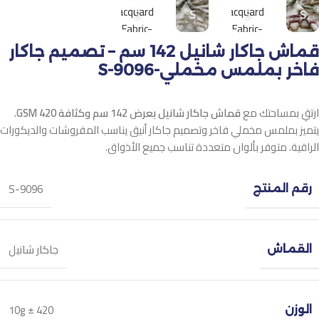
S
S
S
S
قماش جاكار شانيل 142 سم – تصميم جاكار
فاخر بملمس مخملي-9096-S
ارتقِ بمساحتك مع
قماش جاكار شانيل بعرض 142 سم وكثافة 420 GSM
.
يتميز بملمس مخملي فاخر وتصميم جاكار أنيق يناسب المفروشات والديكورات
الراقية. متوفر بألوان متعددة تناسب جميع الأذواق.
9096-S
رقم المنتج
جاكار شانيل
القماش
420 ± 10g
الوزن