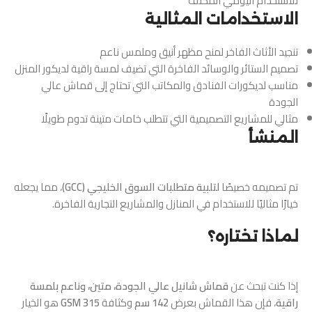
للاستخدام اليومي المكثف
الاستخدامات المثالية
تنجيد الأثاث الفاخر لمنح مظهر أنيق وملمس ناعم
تصميم الستائر والوسائد الفاخرة التي تضيف لمسة راقية لديكور المنزل
مناسب لديكورات الفنادق والمكاتب التي تحتاج إلى قماش عالي
الجودة
مثالي للمشاريع التصميمية التي تتطلب خامات متينة تدوم طويلًا
المنشأ
تم تصميمه خصيصًا
لتلبية متطلبات السوق الخليجي (GCC)
، مما يجعله
خيارًا مثاليًا للاستخدام في المنازل والمشاريع التجارية الفاخرة.
لماذا تختاره؟
إذا كنت تبحث عن
قماش شانيل عالي الجودة، متين، وناعم بلمسة
راقية
، فإن هذا القماش بعرض
142 سم
وكثافة
315 GSM
هو الخيار