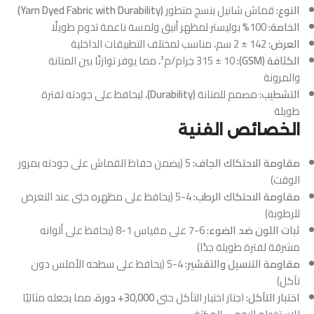
النوع:
قماش شانيل بنسج متطور
(Yarn Dyed Fabric with Durability)
الخامة:
100% بوليستر لمظهر أنيق ولمسة ناعمة تدوم طويلًا
العرض:
142 ± 2 سم، مناسب لمختلف التطبيقات الداخلية
الكثافة (GSM):
315 ± 10 جرام/م²، مما يوفر توازنًا بين المتانة
والمرونة
التشطيب:
مصمم للمتانة
(Durability)
، ليحافظ على جودته لفترة
طويلة
الخصائص الفنية
مقاومة الاحتكاك الجاف:
5 (يضمن حفاظ القماش على جودته بمرور
الوقت)
مقاومة الاحتكاك الرطب:
4-5 (يحافظ على مظهره حتى عند التعرض
للرطوبة)
ثبات اللون ضد الضوء:
6-7 على مقياس 1-8 (يحافظ على ألوانه
مشرقة لفترة طويلة جدًا)
مقاومة التنسيل والتقشير:
4-5 (يحافظ على سطحه الأملس دون
تآكل)
اختبار التآكل:
اجتاز اختبار التآكل حتى
30,000+ دورة
، مما يجعله مثاليًا