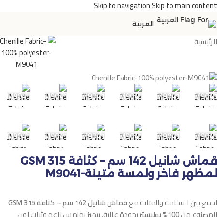
Skip to navigation
Skip to main content
العربية
الرئيسية
M9041
M9041
M9041
M9041
M9041
M9041
M904
M9041
M9041
M9041
M9041
M9041
M904
قماش شانيل 142 سم – كثافة 315 GSM
لمظهر فاخر ولمسة متينة-M9041
اجمع بين الفخامة والمتانة مع
قماش شانيل 142 سم – كثافة 315 GSM
المصنوع من
100% بوليستر
بجودة عالية. يتميز بملمس ناعم وثبات لون