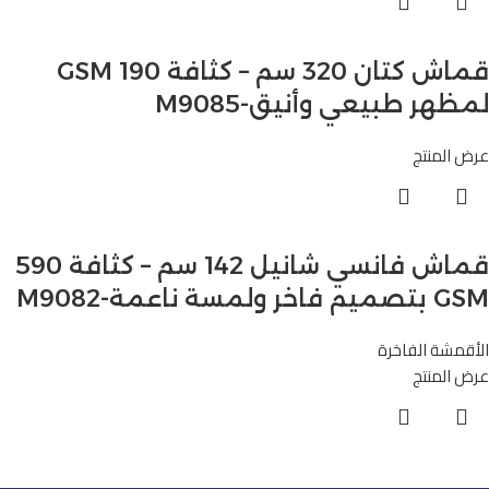
قماش كتان 320 سم – كثافة 190 GSM
لمظهر طبيعي وأنيق-M9085
عرض المنتج
قماش فانسي شانيل 142 سم – كثافة 590
GSM بتصميم فاخر ولمسة ناعمة-M9082
الأقمشة الفاخرة
عرض المنتج