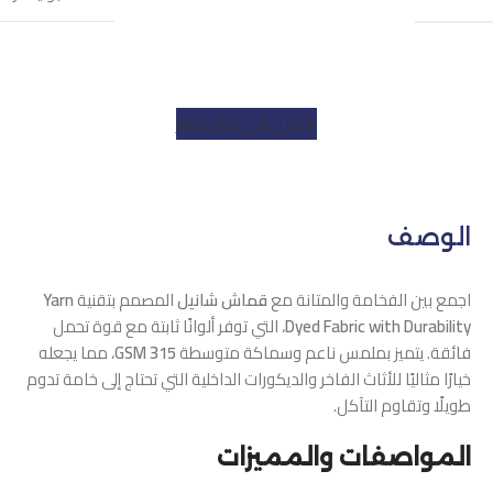
احصل على عرض سعر
الوصف
اجمع بين الفخامة والمتانة مع
قماش شانيل
المصمم بتقنية
Yarn
Dyed Fabric with Durability
، التي توفر ألوانًا ثابتة مع قوة تحمل
فائقة. يتميز بملمس ناعم وسماكة متوسطة
315 GSM
، مما يجعله
خيارًا مثاليًا للأثاث الفاخر والديكورات الداخلية التي تحتاج إلى خامة تدوم
طويلًا وتقاوم التآكل.
المواصفات والمميزات