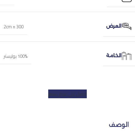
300 ± 2cm
العرض
100% بوليستر
الخامة
احصل على عرض سعر
الوصف