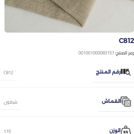
C812
رمز المنتج:
001001000083157
C812
رقم المنتج
شيفون
القماش
110
الوزن