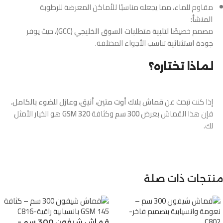
مقاوم للماء، مما يجعله مناسبًا للأماكن المعرضة للرطوبة
المنشأ:
مصمم خصيصًا
لتلبية متطلبات السوق الخليجي (GCC)
، حيث يوفر
جودة استثنائية
تناسب الأجواء المختلفة.
لماذا تختاره؟
إذا كنت تبحث عن
قماش بلاك أوت متين، أنيق، وعازل للضوء بالكامل
،
فإن هذا القماش بعرض
300 سم
وكثافة
320 GSM
هو الخيار الأمثل
لك.
منتجات ذات صلة
قماش شيفون 300 سم –