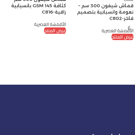
قماش شيفون 300 سم –
كثافة 145 GSM بانسيابية
نعومة وانسيابية بتصميم
راقية-C816
فاخر-C802
الأقمشة العصرية
الأقمشة العصرية
عرض المنتج
عرض المنتج