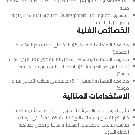
الكثافة (GSM):
320 جرام/م²، مما يوفر حجبًا فعالًا للضوء مع سماكة
متينة
التشطيب:
مقاوم للماء
(Waterproof)
، لحماية إضافية ضد الرطوبة
والعوامل الخارجية
الخصائص الفنية
مقاومة الاحتكاك الجاف:
4-5 (يحافظ على جودته مع الاستخدام
المستمر)
مقاومة الاحتكاك الرطب:
4-5 (يضمن المتانة حتى مع التعرض للماء)
ثبات اللون ضد الضوء:
4-5 (يحافظ على اللون دون تلاشي لفترة
طويلة)
مقاومة التنسيل والتقشير:
4-5 (يحافظ على سطحه الأملس لفترة
طويلة)
الاستخدامات المثالية
مثالي لغرف النوم والمعيشة للحصول على أجواء هادئة ومظلمة
خيار رائع للفنادق والمكاتب التي تتطلب تحكمًا دقيقًا في الإضاءة
مناسب لقاعات الاجتماعات، السينما، والمسارح بفضل خصائصه
العازلة للضوء