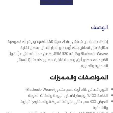
احصل على عرض سعر
الوصف
إذا كنت تبحث عن قماش يمنحك
حجبًا تامًا للضوء
ويوفر لك
خصوصية
مثالية
، فإن
قماش بلاك أوت
هو الخيار الأمثل. بفضل
تقنية
Blackout-Weave
وكثافة
320 GSM
، يضمن هذا القماش عزلًا قويًا
للضوء مع مظهر أنيق ولمسة فاخرة، مما يجعله مثاليًا للستائر
الفندقية والمنزلية.
المواصفات والمميزات
النوع:
قماش بلاك أوت بنسج متطور
(Blackout-Weave)
الخامة:
100% بوليستر لضمان الجودة والمتانة الطويلة
العرض:
300 سم، مثالي للنوافذ العريضة والمشاريع التجارية
والفندقية