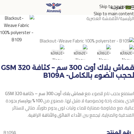
Skip to navigation
العربية
Skip to main content
الرئيسية
/
الأقمشة العصرية
B109
B109
B109
B109
B109
قماش بلاك أوت 300 سم – كثافة 320 GSM
لحجب الضوء بالكامل- B109A
استمتع بحجب تام للضوء مع
قماش بلاك أوت 300 سم – كثافة 320 GSM
الذي يمنحك راحة وخصوصية لا مثيل لها. مصنوع من
100% بوليستر
بجودة
عالية، مع مقاومة ممتازة للماء وثبات لون يدوم طويلًا. مثالي للستائر
الفندقية والمنزلية، ليجمع بين
الأداء الفائق والأناقة الراقية
.
B109A
رقم المنتج