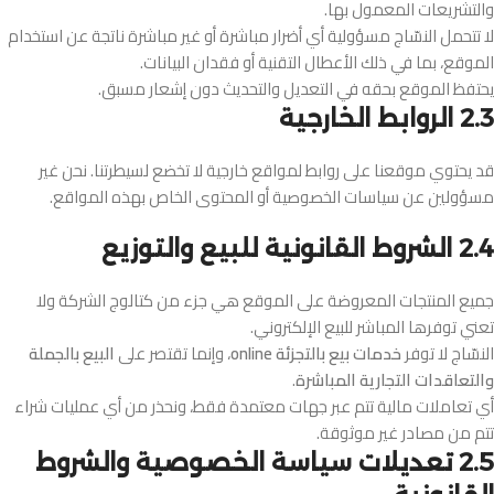
والتشريعات المعمول بها.
لا تتحمل النسّاج مسؤولية أي أضرار مباشرة أو غير مباشرة ناتجة عن استخدام
الموقع، بما في ذلك الأعطال التقنية أو فقدان البيانات.
يحتفظ الموقع بحقه في التعديل والتحديث دون إشعار مسبق.
2.3 الروابط الخارجية
قد يحتوي موقعنا على روابط لمواقع خارجية لا تخضع لسيطرتنا. نحن غير
مسؤولين عن سياسات الخصوصية أو المحتوى الخاص بهذه المواقع.
2.4 الشروط القانونية للبيع والتوزيع
جميع المنتجات المعروضة على الموقع هي جزء من كتالوج الشركة ولا
تعني توفرها المباشر للبيع الإلكتروني.
النسّاج لا توفر
خدمات بيع بالتجزئة online
، وإنما تقتصر على
البيع بالجملة
والتعاقدات التجارية المباشرة
.
أي تعاملات مالية تتم عبر جهات معتمدة فقط، ونحذر من أي عمليات شراء
تتم من مصادر غير موثوقة.
2.5 تعديلات سياسة الخصوصية والشروط