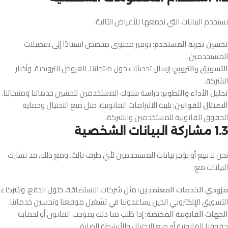
نستخدم البيانات التي نجمعها للأغراض التالية:
تحسين تجربة المستخدم:
توفير محتوى مخصص استنادًا إلى تفضيلات
المستخدمين.
التسويق والترويج:
إرسال تحديثات حول منتجاتنا، العروض الترويجية، وأخبار
الشركة.
تحليل الأداء والتطوير:
دراسة سلوك المستخدمين لتحسين خدماتنا ومنتجاتنا.
الامتثال للقوانين:
تلبية الالتزامات القانونية، مثل منع الاحتيال وحماية
الحقوق القانونية للمستخدمين والشركة.
1.3 مشاركة البيانات الشخصية
نحن لا نبيع أو نؤجر بيانات المستخدمين لأي طرف ثالث. ومع ذلك، قد نشارك
البيانات مع:
مزودي الخدمات المعتمدين:
مثل شركات الاستضافة، حلول الدفع، وشركاء
التسويق الإلكتروني الذين يساعدوننا في تشغيل موقعنا وتحسين خدماتنا.
الجهات القانونية المختصة:
إذا طُلب منا ذلك بموجب القانون أو لحماية
حقوقنا القانونية أو منع الاحتيال والأنشطة الضارة.