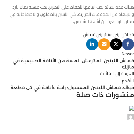
هناك عدة نصائح يجب اتباعها للحفاظ على التطريز، يجب غسله بماء بارد
والابتعاد عن المجففات الحرارية، كي اللينين بالمقلوب والاحتفاظ به في
مكان بارد بعيد عن أشعة الشمس.
قماش لينن ستائر
لينن قماش
Newer
قماش اللينين المكرمش: لمسة من الأناقة الطبيعية في
منزلك
العودة إلى القائمة
الأقدم
فوائد قماش اللينين المغسول: راحة وأناقة في كل قطعة
منشورات ذات صلة
0