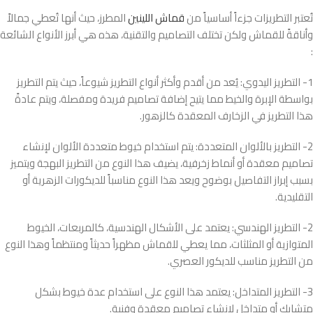
تُعتبر التطريزات جزءاً أساسياً من
قماش اللينين
المطرز، حيث أنها تُعطي جمالاً
وأناقةً للقماش ولكن تختلف التصاميم والتقنية، هذه هي أبرز الأنواع الشائعة
:
1- التطريز اليدوي: يُعد من أقدم وأكثر أنواع التطريز شيوعاً، حيث يتم التطريز
بواسطة الإبرة والخيط مما يتيح إضافة تصاميم فريدة ومفصلة، ويتم عادةً
هذا التطريز في الزخارف المعقدة كالزهور.
2- التطريز بالألوان المتعددة: يتم استخدام خيوط متعددة الألوان لإنشاء
تصاميم معقدة أو أنماط زخرفية، يضيف هذا النوع من التطريز البهجة ويتميز
بسبب إبراز التفاصيل بوضوح ويعد هذا النوع مناسباً للديكورات الزهرية أو
التقليدية.
2- التطريز الهندسي: يعتمد على الأشكال الهندسية، كالمربعات، الخيوط
المتوازية أو المثلثات، مما يعطي للقماش مظهراً حديثاً ومنتظماً وهذا النوع
من التطريز مناسب للديكور العصري.
3- التطريز المتداخل: يعتمد هذا النوع على استخدام عدة خيوط بشكل
متشابك أو متداخل لإنشاء تصاميم معقدة وفنية.