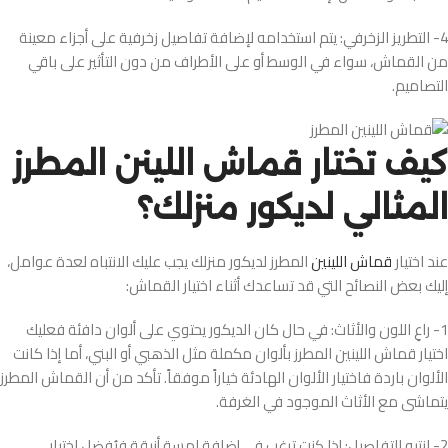
4- التطريز الزخرفي: يتم استخدامه لإضافة تفاصيل زخرفية على أجزاء معينة
من القماش، سواء في الوسط أو على الأطراف من دون التأثير على باقي
التصاميم.
كيف تختار قماش اللينن المطرز
المثالي لديكور منزلك؟
عند اختيار
قماش اللينين
المطرز لديكور منزلك يجب عليك الانتباه لعدة عوامل،
إليك بعض النصائح التي قد تساعدك أثناء اختيار القماش:
1- راعِ اللون والأثاث: في حال كان الديكور يحتوي على ألوان دافئة فعليك
اختيار قماش اللينين المطرز بألوان مكملة مثل الذهبي أو البني، أما إذا كانت
الألوان باردة فاختيار الألوان الهادئة خياراً موفقاً. تأكد من أن القماش المطرز
يتماشى مع الأثاث الموجود في الغرفة.
2- انتبه للتفاصيل: إذا كنت ترغب في إضافة لمسة أنيقة فيُفضل اختيار