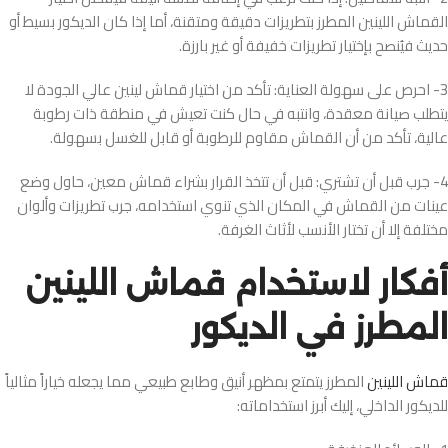
القماش اللينين المطرز بتطريزات دقيقة ومتقنة، أما إذا كان الديكور بسيط أو
حديث فيُنصح بإختيار تطريزات خفيفة أو غير بارزة.
3- احرص على سهولة العناية: تأكد من اختيار قماش لينين عالي الجودة لا
يتطلب صيانة معقدة، وانتبه في حال كنت تعيش في منطقة ذات رطوبة
عالية، تأكد من أن القماش مقاوم للرطوبة أو قابل للغسل بسهولة.
4- جرب قبل أن تشتري: قبل أن تتخذ القرار بشراء قماش معين، حاول وضع
عينات من القماش في المكان الذي تنوي استخدامه، جرب تطريزات وألوان
مختلفة إلا أن تختار الأنسب لأثاث الغرفة.
أفكار لاستخدام قماش اللينين
المطرز في الديكور
قماش اللينين
المطرز يتمتع بمظهر أنيق وطابع طبيعي مما يجعله خياراً مثالياً
للديكور الداخلي، إليك أبرز استخداماته: