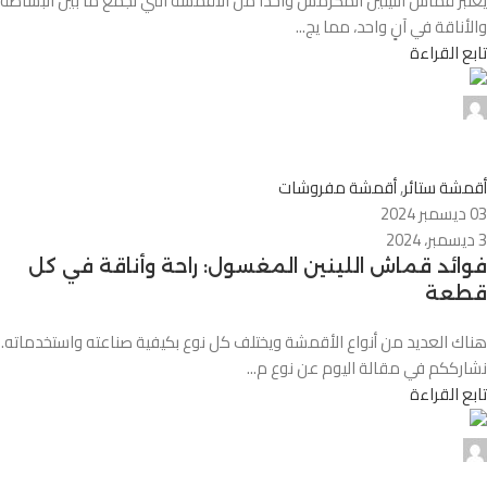
يُعتبر قماش اللينين المكرمش واحداً من الأقمشة التي تجمع ما بين البساطة
والأناقة في آنٍ واحد، مما يج...
تابع القراءة
0
أقمشة ستائر
,
أقمشة مفروشات
03 ديسمبر 2024
3 ديسمبر، 2024
فوائد قماش اللينين المغسول: راحة وأناقة في كل
قطعة
هناك العديد من أنواع الأقمشة ويختلف كل نوع بكيفية صناعته واستخدماته.
نشارككم في مقالة اليوم عن نوع م...
تابع القراءة