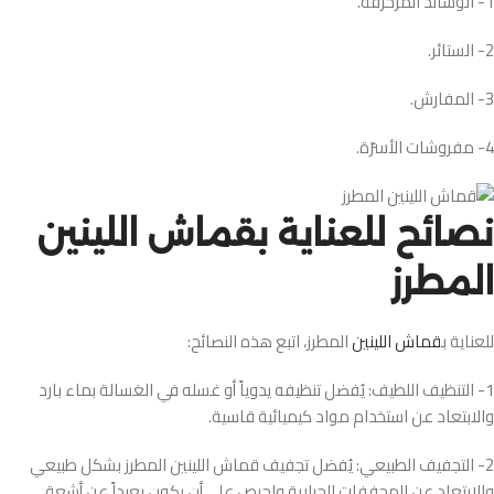
1- الوسائد المزخرفة.
2- الستائر.
3- المفارش.
4- مفروشات الأسرّة.
نصائح للعناية بقماش اللينين
المطرز
للعناية ب
قماش اللينين
المطرز، اتبع هذه النصائح:
1- التنظيف اللطيف: يُفضل تنظيفه يدوياً أو غسله في الغسالة بماء بارد
والابتعاد عن استخدام مواد كيميائية قاسية.
2- التجفيف الطبيعي: يُفضل تجفيف قماش اللينين المطرز بشكل طبيعي
والابتعاد عن المجففات الحرارية واحرص على أن يكون بعيداً عن أشعة