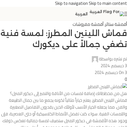
Skip to navigation
Skip to main content
العربية
أقمشة ستائر
,
أقمشة مفروشات
قماش اللينين المطرز: لمسة فنية
تضفي جمالاً على ديكورك
تم نشره بواسطة
3 ديسمبر، 2024
On 3 ديسمبر، 2024
0
هل من مخططاتك إضافة لمسات من الأناقة والتميز إلى ديكور المنزل؟
قماش اللينين المطرز، يعتبر خياراً مثالياً لكونه يجمع ما بين جمال الطبيعة
والفن، مما يجعله الخيار الأنسب لأولئك الذين يقدرون التفاصيل الصغيرة
واللمسات الفنية. سواء كنت تفضل الأنماط الكلاسيكية أو حتى العصرية، فإن
وجود هذه الأقمشة في ديكور المنزل ستضيف لمسة جمالية تعكس ذوقك