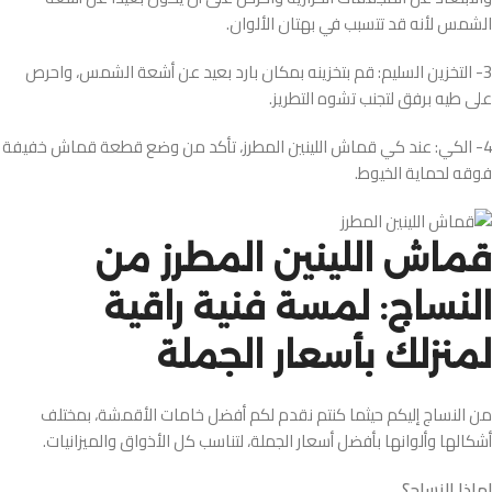
الشمس لأنه قد تتسبب في بهتان الألوان.
3- التخزين السليم: قم بتخزينه بمكان بارد بعيد عن أشعة الشمس، واحرص
على طيه برفق لتجنب تشوه التطريز.
4- الكي: عند كي قماش اللينين المطرز، تأكد من وضع قطعة قماش خفيفة
فوقه لحماية الخيوط.
قماش اللينين المطرز من
النساج: لمسة فنية راقية
لمنزلك بأسعار الجملة
من النساج إليكم حيثما كنتم نقدم لكم أفضل خامات الأقمشة، بمختلف
أشكالها وألوانها بأفضل أسعار الجملة، لتناسب كل الأذواق والميزانيات.
لماذا النساج؟