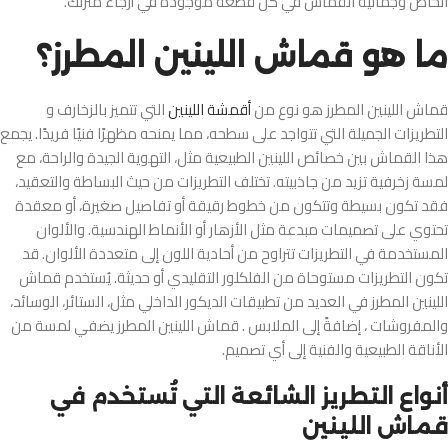
الخاص وجمالية القماش في كل قطعة موجودة في أرجاء منزلك.
ما هو قماش اللينين المطرز؟
قماش اللينين المطرز هو نوع من
أقمشة اللينين
التي تتميز بالزخارف و
التطريزات الجميلة التي تتواجد على سطحه، مما يمنحه مظهرًا فنيًا فريدًا. يجمع
هذا القماش بين خصائص اللينين الطبيعية مثل، التهوية الجيدة والراحة، مع
لمسة زخرفية تزيد من جاذبيته. تختلف التطريزات من حيث البساطة والتعقيد،
فقد تكون بسيطة وتتكون من خطوط رقيقة أو تفاصيل صغيرة، أو معقدة
تحتوي على تصميمات مبدعة مثل الأزهار أو الأنماط الهندسية. والألوان
المستخدمة في التطريزات تتراوح من أحادية اللون إلى متعددة الألوان. قد
تكون التطريزات مستوحاة من الفلكلور التقليدي أو حديثة. يُستخدم قماش
اللينين المطرز في العديد من تطبيقات الديكور الداخلي مثل، الستائر، الوسائد،
والمفروشات ، إضافةً إلى الملابس . قماش اللينين المطرز يضفي لمسة من
الأناقة الطبيعية والفنية إلى أي تصميم.
أنواع التطريز الشائعة التي تُستخدم في
قماش اللينين