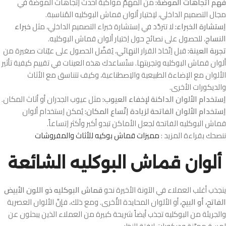
فهم اتجاهات الموضة:
من المهمّ مواكبة أحدث اِتجاهات الموضة في
مجال التصميم الداخلي، لاِختيار ألوان قماش البوكليه المُناسبة.
اِستشارة الخبراء:
لا تتردَّد في اِستشارة خبراء التصميم الداخلي، مثل
خبراء
النساج
، للحصول على نصائح حول اِختيار ألوان قماش البوكليه.
تجربة العينة:
قبل اِتّخاذ القرار النهائي، يُفضَّل الحصول على عيّنات صغيرة من
ألوان قماش البوكليه وتجربتها. ستُساعدك هذه العينات في تقييم كيفية تأثير
الألوان مع الإضاءة الطبيعية والاِصطناعية، وكيف تتناسق مع الأثاث
والديكورات الأخرى.
اِستخدام الألوان الداكنة لإخفاء العيوب:
مثل عيوب الجدران أو أثاث المكان.
اِستخدام الألوان الفاتحة لزيادة اِتّساع المكان:
يُمكن اِستخدام ألوان
قماش البوكليه الفاتحة لجعل الأماكن تبدو أكبر وأكثر اِتساعاً.
ننصحك بقراءة المزيد :
مميزات قماش بوكيه للأثاث والمفروشات
ألوان قماش البوكليه الشائعة
ينجذب أغلب العملاء في الآونة الأخيرة نحو
قماش البوكليه ذو اللون الأبيض
الفاتح، أو البيج،
أو الألوان المحايدة الأُخرى. ومع ذلك، فإنَّ الألوان العصرية
والجريئة من البوكليه تجذب أيضاً شريحة كبيرة من العملاء الذين يبحثون عن