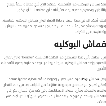
يُعدّ
قماش البوكليه
من الأقمشة المميَّزة التي تُتيح مجالاً واسعاً للإبداع
بالألوان، وتصميم قطع فريدة، تعزّز أناقة أيّ قطعة أثاث أو ديكور.
لذلك، نُقدّم لك في هذا المقال، دليلاً لاِختيار الوان قماش البوكليه المُناسبة،
ونزوّدك بنصائح عملية تُساعدك على خلق تجربة تسوّق مميّزة تجذب الزبائن،
وتُحفّزهم على الشراء.
قماش البوكليه
في البداية، يأتي هذا المصطلح من الكلمة الفرنسية “boucler” والتي تعني
التجعيد، ويُعدّ قماش البوكليه نسيجاً فريداً من نوعه مقارنةً بجميع الأقمشة
الأُخرى.
يتميَّز
قماش بوكليه
بملمس جميل، وخيوط ملتفّة تعطيه مظهراً منتفخاً.
يُمكن تصنيع البوكليه من مجموعة متنوّعة من الألياف، بما في ذلك القطن
والحرير والصوف وحتَّى المواد الاِصطناعية. وفي كثير من الأحيان، يتمّ إنتاج
القماش باِستخدام مزيج من هذه الألياف لتحقيق نسيج أو شكل أو ملمس
محدَّد.