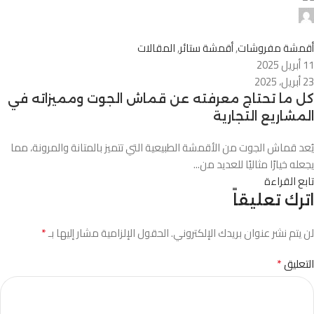
Alnassaj
0
أقمشة مفروشات
,
أقمشة ستائر
,
المقالات
11 أبريل 2025
23 أبريل، 2025
كل ما تحتاج معرفته عن قماش الجوت ومميزاته في
المشاريع التجارية
يُعد قماش الجوت من الأقمشة الطبيعية التي تتميز بالمتانة والمرونة، مما
يجعله خيارًا مثاليًا للعديد من...
تابع القراءة
اترك تعليقاً
*
لن يتم نشر عنوان بريدك الإلكتروني.
الحقول الإلزامية مشار إليها بـ
*
التعليق