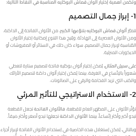
وتكمن أهمية اِختيار ألوان قماش البوكليه المناسبة في النقاط التالية:
1- إبراز جمال التصميم
تتميَّز
ألوان قماش البوكليه بتنوّعها الكبير
، من الألوان الفاتحة إلى الداكنة،
ومن الألوان العصرية إلى الهادئة. ويُتيح هذا التنوع إمكانية اِختيار الألوان
المُناسبة لإبراز جمال التصميم، سواء كان ذلك في الستائر أو المفروشات أو
الديكورات المنزلية.
على سبيل المثال،
يُمكن اِختيار ألوان بوكليه فاتحة لتصميم ستارة لتعطي
شعوراً بالاِتّساع في الغرفة، بينما يُمكن اِختيار ألوان داكنة لتصميم الأرائك
والكنب التي تزيد الفخامة والرقيّ على الصالونات.
2- الاستخدام الاستراتيجي للتأثير المرئي
تؤثّر الألوان على المظهر العام للقطعة،
فالألوان الفاتحة
تجعل القطعة
تبدو أكبر وأكثر اِتّساعاً، بينما
الألوان الداكنة
تجعلها تبدو أصغر وأكثر ضيقاً.
وبالتالي، يُمكن اِستغلال هذه الخاصية في اِستخدام الألوان الفاتحة لإبراز أجزاء