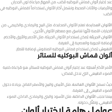
عند اِختيار ألوان قماش البوكليه للكنب، من المهمّ مراعاة لون الجدران
والأرضيات والأثاث المحيط، وتشمل أكثر الألوان اِستخداماً لقماش البوكليه في
الكنب:
الألوان المحايدة:
تعتبر الألوان المحايدة، مثل البيج والرمادي والكريمي، من
الخيارات الآمنة لأنَّها تتناسق مع معظم الألوان الأُخرى.
الألوان الجريئة:
يُمكن اِستخدام الألوان الجريئة، مثل الأحمر والأزرق والأخضر،
لإضافة الحيوية والعصرية إلى الغرفة.
النقوش:
يُمكن اِستخدام قماش البوكليه المنقوش لإضافة للتميّز.
ألوان قماش البوكليه للستائر
الأمر الأكثر أهميّة عند اِختيار ألوان قماش البوكليه للستائر، هو مُراعاة كمية
الضوء الطبيعي التي تدخل للمكان:
حيثُ تسمح
الألوان الفاتحة
، مثل الأبيض والبيج والأصفر الفاتح، بزيادة دخول
الضوء الطبيعي إلى الغرفة.
بينما تحجب
الألوان الداكنة
، مثل الأسود والبني والرمادي الداكن، الضوء
الطبيعي، وتقلِّل دخوله.
عوامل هامة لاختيار ألوان