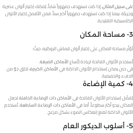
على سبيل المثال،
إذا كنت تستهدف جمهوراً شاباً، يُمكنك اِختيار ألوان عصرية
وجريئة، بينما إذا كنت تستهدف جمهوراً أكبر سناً، فمن الأفضل اِختيار الألوان
الكلاسيكية التقليدية.
3- مساحة المكان
تُؤثّر مساحة المكان على اِختيار ألوان قماش البوكليه، حيثُ؛
تُستخدم الألوان الفاتحة لزيادة اِتّساع
الأماكن الضيقة
.
في حين يمكن اِستخدام الألوان الداكنة في
الأماكن الكبيرة،
لخلق جوّ من
الدفء والحميمية.
4- كمية الإضاءة
يُفضّل اِستخدام الألوان الفاتحة في
الأماكن ذات الإضاءة الخافتة
لجعل
المكان يبدو أكثر سطوعاً، أما في
الأماكن ذات الإضاءة الساطعة
، تُستخدم
الألوان الداكنة لمنع اِنعكاس الضوء بشكل مزعج.
5- أسلوب الديكور العام