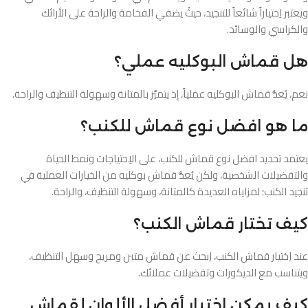
ويعتبر اِختياراً شائعاً للتنجيد، حيثُ يضفي الفخامة والراحة على الأرائك
والكراسي والوسائد.
هل قماش البوكليه عملي؟
نعم، يُعدُّ قماش البوكليه عملياً، إذ يتميَّز بالمتانة وسهولة التنظيف والراحة.
ما هو افضل نوع قماش للكنب؟
يعتمد تحديد افضل نوع قماش للكنب، على الاِحتياجات ونمط الحياة
والتفضيلات الشخصية، ولكن يُعدُّ قماش بوكليه من الخيارات العملية في
تنجيد الكنب؛ لمزاياه العديدة كالمتانة، وسهولة التنظيف، والراحة.
كيف تختار قماش الكنب؟
عند اِختيار قماش الكنب، اِبحث عن قماش متين ومريح وسهل التنظيف،
ويتناسب مع الديكورات وتفضيلات عملائك.
كيف يمكن اختيار أفضل الألوان لقماش