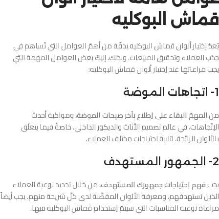
قماش البوكليه
يُعدُّ اِختيار ألوان قماش البوكليه بدقّة من أهمّ العوامل التي تُساهم في
جذب العملاء وتحقيق المبيعات. ولذلك، إليكَ بعض العوامل المهمة التي
يجب مراعاتها عند اِختيار ألوان قماش البوكليه:
1- اتجاهات الموضة
من المهمّ
البقاء على اِطلاع بآخر صيحات الموضة،
ومواكبة أحدث
الاِتّجاهات، في عالم تصميم الأثاث والديكور الداخلي، خاصةً فيما يتعلَّق
بالألوان الرائجة، لتلبية اِحتياجات مختلف العملاء.
2- الجمهور المستهدف
يجب
فهم اِحتياجات جمهورك المستهدف
، من خلال تحديد نوعية العملاء
الذين تستهدفهم، ومعرفة الألوان المفضّلة لدى كلّ شريحة منهم. يجب أيضاً
مراعاة نوعية المناسبات التي سيتمّ اِستخدام قماش البوكليه فيها.