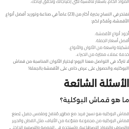
المواد الخام، بأسعار تنافسية تُلبّي اِحتياجاتك وتُحقق أرباحك.
نفتخر في النساج بخبرة أكثر من (23) عاماً في صناعة وتوريد أفضل أنواع
الأقمشة، ونُقدّم لكم:
أجود أنواع الأقمشة.
أفضل أسعار الجملة.
تشكيلة واسعة من الألوان والأنواع.
خدمة عملاء مميّزة من الخبراء.
لا تتردَّد في التواصل معنا اليوم؛ لاِختيار الألوان المناسبة من قماش
البوكليه، والحصول على عرض خاص على الأقمشة بالجملة!
الأسئلة الشائعة
ما هو قماش البوكلية؟
قماش البوكليه هو نسيج فريد مع مظهر مُنتفخ وملمس جميل. يُصنع
قماش البوكليه من مجموعة متنوّعة من الألياف، مثل القطن والحرير
والصوف والمواد الاِصطناعية. ويُستخدم في الموضة والتصميم الداخلي،