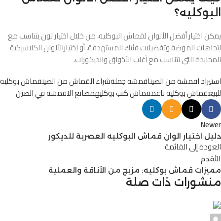
البوكليه؟
يمكن اختيار أفضل الألوان لقماش البوكليه، من خلال اختيار لون يتناسب مع
اِتجاهات الموضة وتفضيلات فئتك المستهدفة، أو اِختيارالألوان الكلاسيكية
المحايدة التي تتناسب مع أغلب الأذواق والديكورات.
استيراد اقمشة من الصين
اقمشة جملة
شراء القماش من الصين
قماش بوكليه
للبيع
قماش بوكليه ناعم
قماش كنب بوكليه
مصانع الاقمشة في الصين
Newer
دليل اختيار الوان قماش البوكليه العصرية للديكور
العودة إلى القائمة
الأقدم
مميزات قماش بوكليه: مزيج من الأناقة والعملية
منشورات ذات صلة
Alnassaj