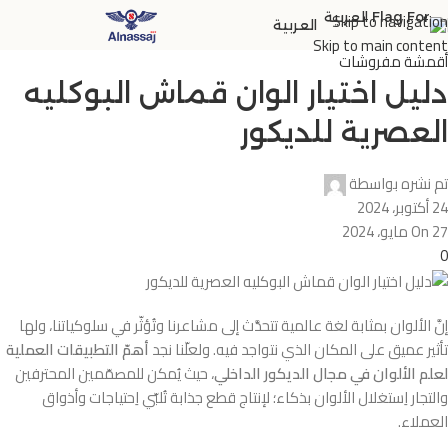
Skip to navigation
العربية
Skip to main content
أقمشة مفروشات
دليل اختيار الوان قماش البوكليه
العصرية للديكور
تم نشره بواسطة
24 أكتوبر، 2024
On 27 مايو، 2024
0
إنَّ الألوان بمثابة لغة عالمية تتحدَّث إلى مشاعرنا وتُؤثّر في سلوكياتنا، ولها
تأثير عميق على المكان الذي نتواجد فيه. ولعلّنا نجد
أهمّ التطبيقات العملية
لعلم الألوان في مجال الديكور الداخلي
، حيث يُمكن للمصمّمين المحترفين
والتجار اِستغلال الألوان بذكاء؛ لإنتاج قطع جذابة تُلبّي اِحتياجات وأذواق
العملاء.