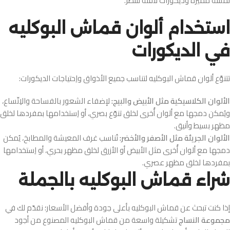
لمسة مميَّزة وديكورات لافتة للنظر.
استخدام ألوان قماش البوكليه
في الديكورات
تتنوَّع ألوان قماش البوكليه لتناسب جميع الأذواق واِحتياجات الديكورات:
الألوان الكلاسيكية مثل الأبيض والبيج:
لإضفاء الشعور بالفساحة والاِتّساع،
ويُمكن دمجها مع ألوان أُخرى لخلق تنوّع بصري، أو اِستخدامها بمفردها لخلق
مظهر بسيط وأنيق.
الألوان الجريئة مثل الأصفر والأخضر:
تُناسب غرف المعيشة والمطابخ، يُمكن
دمجها مع ألوان أُخرى مثل الأبيض أو الأزرق لخلق مظهر بحري، أو اِستخدامها
بمفردها لخلق مظهر عصري.
شراء قماش البوكليه بالجملة
إذا كنت تبحث عن قماش البوكليه بأعلى جودة وأفضل الأسعار؛ نقدّم لك في
مجموعة النساج
تشكيلة واسعة من قماش البوكليه المصنوع من أجود