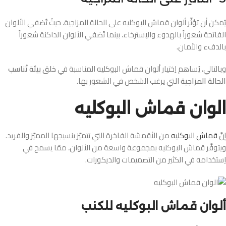
يُمكن أن تؤثّر ألوان قماش البوكليه على الحالة المزاجية، حيثُ تُضفي الألوان
الفاتحة شعوراً بالهدوء والاِسترخاء، بينما تُضفي الألوان الداكنة شعوراً
بالدفء والأمان.
وبالتالي، يُساهم اِختيار ألوان قماش البوكليه المناسبة في
خلق بيئة تُناسب
الحالة المزاجية
التي يرغب الشخص في الشعور بها.
الوان قماش البوكليه
إنَّ
قماش البوكليه
من الأقمشة الفاخرة التي تتميَّز بنسيجها المميَّز والفريد.
ويتوفَّر قماش البوكليه بمجموعة واسعة من الألوان، ممَّا يسمح في
اِستخدامه في الكثير من التصميمات والديكورات.
ألوان قماش البوكليه للكنب