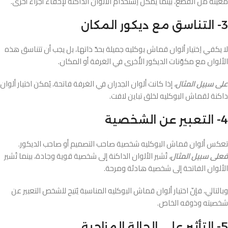
معيّنة من القطع، بينما يُمكن اِستخدام الألوان الداكنة لإخفاء أجزاء أُخرى.
3- التناسق مع ديكور المكان
لا يكفي اِختيار ألوان قماش بوكليه جميلة بحدّ ذاتها، بل يجب أن تتناسق هذه
الألوان مع مكوّنات الديكور الأُخرى في الغرفة أو المكان.
على سبيل المثال،
إذا كانت ألوان الجدران في الغرفة فاتحة، يُمكن اختيار ألوان
داكنة لقماش البوكليه لخلق تباين لافت.
4- التعبير عن الشخصية
تعكس ألوان قماش البوكليه شخصية صاحب التصميم أو صاحب الديكور.
فعلى سبيل المثال،
تُشير الألوان الداكنة إلى شخصية قوية وجادة، بينما تُشير
الألوان الفاتحة إلى شخصية هادئة ومرحة.
وبالتالي، فإنّ اختيار ألوان قماش البوكليه المناسبة يُتيح للشخص التعبير عن
شخصيته وذوقه الخاص.
5- التأثير على الحالة المزاجية