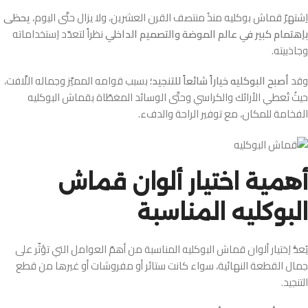
اِشتهرّ قماش بوكليه منذُ منتصف القرن العشرين، ولا يزال حتَّى اليوم،
يحظى
باِهتمام كبير في عالم الموضة والتصميم الداخلي
نظراً لتعدّد اِستخداماته
وجاذبيته.
وقد
أصبح البوكليه خياراً شائعاً للتنجيد؛
بسبب قوامه المميَّز وجماله اللَّافت،
حيثُ تُعطي الأرائك والكراسي وحتَّى الوسائد المغطّاة بقماش البوكليه
الفخامة للمكان، مع توفير الراحة والدفء.
أهمية اختيار ألوان قماش
البوكليه المناسبة
يُعدُّ اِختيار ألوان قماش البوكليه المناسبة من أهمّ العوامل التي تؤثّر على
جمال القطعة النهائية، سواء كانت ستائر أو مفروشات أو غيرها من قطع
التنجيد.