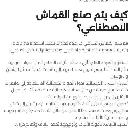
كيف يتم صنع القماش
الاصطناعي؟
يتم صنع القماش الصناعي عبر عدة خطوات تتطلب استخدام مواد خام
وتقنيات متقدمة. إليك نظرة عامة على كيفية تصنيع القماش الصناعي:
استخراج المواد الخام
: تأتي معظم الألياف الصناعية من المواد البترولية،
مثل النفط الخام. يتم تحويل هذه المواد إلى منتجات كيميائية مثل الإيثيلين
والبروبيلين.
تحويل المواد الكيميائية
: تُحول المواد الكيميائية المستخرجة إلى بوليمرات
ذات سلاسل طويلة من خلال عمليات كيميائية معقدة. مثلاً، يتم تحويل
الإيثيلين إلى بولي إيثيلين، وهو نوع من البوليمرات.
تحويل البوليمرات إلى ألياف
: تُذوب بوليمرات البلاستيك وتُحول إلى شكل
سائل. يتم بعد ذلك دفع هذا السائل من خلال فتحات صغيرة جدًا ليتم تبريده
وتصلبه، مكونًا الألياف الصناعية.
تمديد الألياف
: لتقوية الألياف وتوجيهها، تُمدد الألياف وتُعالج حراريًا.