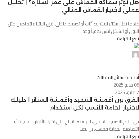
هل تؤثر سماكة القماش على عمر الستارة؟ | تحليل
عملي لاختيار القماش المثالي
عندما تختار ستائر لمشروع أثاث أو تصميم داخلي، فإن الانتباه لتفاصيل مثل
اللون أو الشكل ليس كافياً وحد...
تابع القراءة
Alnassaj
0
أقمشة ستائر
,
المقالات
06 مايو 2025
7 مايو، 2025
الفرق بين أقمشة التنجيد وأقمشة الستائر | دليلك
لاختيار الخامة الأنسب لكل استخدام
في عالم التصميم الداخلي، لا يقتصر النجاح على اختيار الألوان الجميلة أو
التصاميم الجذابة فحسب، بل يعت...
تابع القراءة