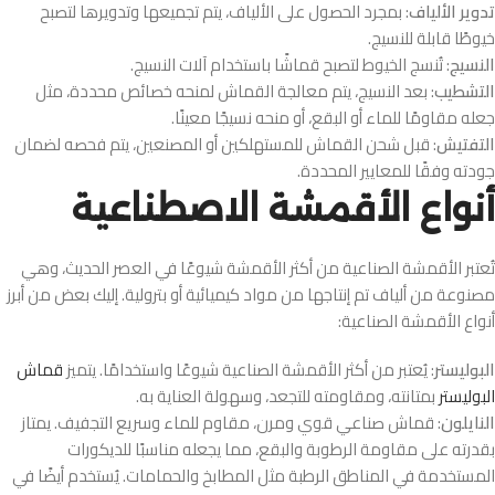
تدوير الألياف
: بمجرد الحصول على الألياف، يتم تجميعها وتدويرها لتصبح
خيوطًا قابلة للنسيج.
النسيج
: تُنسج الخيوط لتصبح قماشًا باستخدام آلات النسيج.
التشطيب
: بعد النسيج، يتم معالجة القماش لمنحه خصائص محددة، مثل
جعله مقاومًا للماء أو البقع، أو منحه نسيجًا معينًا.
التفتيش
: قبل شحن القماش للمستهلكين أو المصنعين، يتم فحصه لضمان
جودته وفقًا للمعايير المحددة.
أنواع الأقمشة الاصطناعية
تُعتبر الأقمشة الصناعية من أكثر الأقمشة شيوعًا في العصر الحديث، وهي
مصنوعة من ألياف تم إنتاجها من مواد كيميائية أو بترولية. إليك بعض من أبرز
أنواع الأقمشة الصناعية:
البوليستر
: يُعتبر من أكثر الأقمشة الصناعية شيوعًا واستخدامًا. يتميز
قماش
البوليستر
بمتانته، ومقاومته للتجعد، وسهولة العناية به.
النايلون
: قماش صناعي قوي ومرن، مقاوم للماء وسريع التجفيف. يمتاز
بقدرته على مقاومة الرطوبة والبقع، مما يجعله مناسبًا للديكورات
المستخدمة في المناطق الرطبة مثل المطابخ والحمامات. يُستخدم أيضًا في