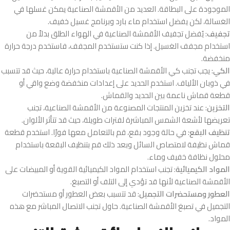
الموجودة على البطاقة. العديد من الأقمشة الصناعية يمكن غسلها في
الغسالة، لكن يفضل استخدام ماء بارد وبرنامج غسيل خفيف.
تجفيف
: يُفضل تجفيف الأقمشة الصناعية في الهواء الطلق بدلاً من
استخدام مجفف الغسيل. إذا كنت ستستخدم المجفف، فاستخدم درجة حرارة
منخفضة.
الكي
: يجب تجنب كي الأقمشة الصناعية باستخدام حرارة عالية، حيث قد تتسبب
في ذوبان الألياف. استخدم الحديد على إعدادات منخفضة وضع واقي أو
قطعة قماش ناعمة بين الحديد والقماش.
التخزين
: عند تخزين المنتجات المصنوعة من الأقمشة الصناعية، تجنب
تعريضها لأشعة الشمس المباشرة لفترات طويلة، حيث قد تتأثر الألوان.
تنظيف البقع
: في حالة وجود بقع، قم بالتعامل معها فورًا. استخدم قطعة
قماش نظيفة لامتصاص السائل وبعد ذلك قم بتنظيف البقعة باستخدام
محلول نظافة خفيف وماء.
المواد الكيميائية
: تجنب استخدام المواد الكيميائية القوية أو المبيضات على
الأقمشة الصناعية لأنها قد تؤدي إلى التلف أو التصبغ.
العطور ومستحضرات التجميل
: قد تتسبب بعض العطور أو مستحضرات
التجميل في تصبغ الأقمشة الصناعية. حاول تجنب الاتصال المباشر مع هذه
المواد.