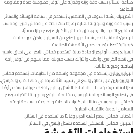
صناعة الستائر بسبب خفة وزنه وقدرته على توفير خصوصية جيدة ومقاومة
للتجاعيد
الأكريليك
: يُشبه الصوف في الملمس، يُستخدم في صناعة الوسائد والستائر
بسبب خفة وزنه وسهولة العناية به. إذا كنت تبحث عن قماش متين ومناسب
لمشاريع التنجيد والديكور، فإن قماش الأكريليك يُعتبر خيارًا ممتازًا.
الرايون
: قماش ناعم يشبه الحرير. يُصنع من السليلوز، ولكن عبر عمليات
كيميائية تجعله يُصنف ضمن الأقمشة الصناعية.
السبانديكس (أو ليكرا)
: مادة مرنة. يُستخدم قماش الليكرا على نطاق واسع
في تنجيد الكراسي والكنب والأرائك بسبب مرونته، مما يسهم في توفير راحة
إضافية ومرونة للأثاث.
البوليبروبيلين
: يُستخدم في مجموعة واسعة من التطبيقات، يُستخدم قماش
البوليبروبيلين على نطاق واسع في
تنجيد الأثاث
، بما في ذلك الكنب والكراسي،
نظرًا لمتانته وقدرته على الاحتفاظ بالشكل واللون لفترة طويلة. يُستخدم أيضًا
في تصنيع الوسائد والستائ
ر بسبب مقاومته للبقع وسهولة التنظيف. يعتبر
قماش البوليبروبيلين مثاليًا للديكورات الداخلية والخارجية بسبب مقاومته
للعوامل الجوية والتقلبات الحرارية.
الأكتات
: قماش لامع يُشبه الحرير وغالبًا ما يُستخدم في الستائر.
الفينيل
: قماش بلاستيكي يُستخدم بشكل رئيسي في الستائر.