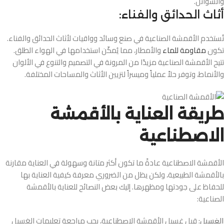
والسوائل.
أثاث الحدائق والفناء:
تُستخدم الأقمشة الصناعية في صنع وسائد وواقيات لأثاث الحدائق والفناء.
تكون
مقاومة للماء
والأمطار، مما يُمكّن استخدامها في الهواء الطلق.
تتيح الأقمشة الصناعية مزيدًا من المرونة في التصميم والتنوع في الألوان
والأنماط، وتوفر حلاً عملياً وميسراً لتزيين الأثاث والمساحات المختلفة.
طريقة العناية بالأقمشة
الاصطناعية
الأقمشة الاصطناعية عادةً ما تكون أكثر متانة وسهولة في العناية مقارنة
بالأقمشة الطبيعية، ولكن يظل من الضروري معرفة كيفية العناية بها
للحفاظ على جودتها ومظهرها. إليك بعض النصائح للعناية بالأقمشة
الصناعية:
الغسيل
: قبل غسيل الأقمشة الاصطناعية، يجب مراجعة تعليمات الغسيل