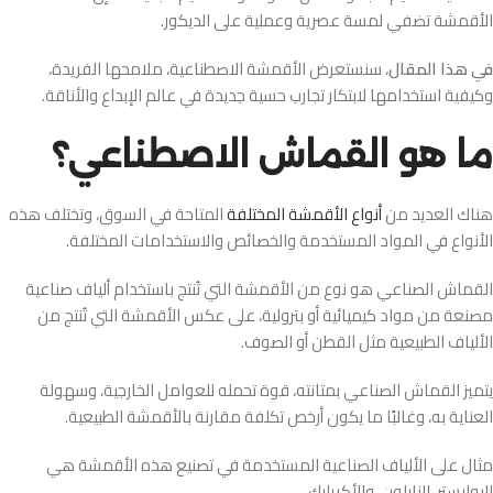
الأقمشة تضفي لمسة عصرية وعملية على الديكور.
في هذا المقال
، سنستعرض الأقمشة الاصطناعية، ملامحها الفريدة،
وكيفية استخدامها لابتكار تجارب حسية جديدة في عالم الإبداع والأناقة.
ما هو القماش الاصطناعي؟
هناك العديد من
أنواع الأقمشة المختلفة
المتاحة في السوق، وتختلف هذه
الأنواع في المواد المستخدمة والخصائص والاستخدامات المختلفة.
القماش الصناعي هو نوع من الأقمشة التي تُنتج باستخدام ألياف صناعية
مصنعة من مواد كيميائية أو بترولية، على عكس الأقمشة التي تُنتج من
الألياف الطبيعية مثل القطن أو الصوف.
يتميز القماش الصناعي بمتانته، قوة تحمله للعوامل الخارجية، وسهولة
العناية به، وغالبًا ما يكون أرخص تكلفة مقارنة بالأقمشة الطبيعية.
مثال على الألياف الصناعية المستخدمة في تصنيع هذه الأقمشة هي
البوليستر، النايلون، والأكريليك.