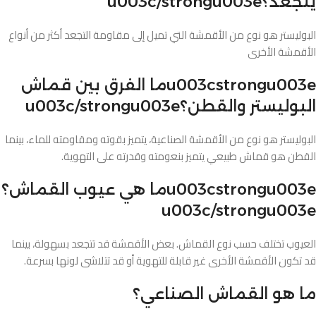
يتجعد؟u003c/strongu003e
البوليستر هو نوع من الأقمشة التي تميل إلى مقاومة التجعد أكثر من أنواع
الأقمشة الأخرى
u003cstrongu003eما الفرق بين قماش
البوليستر والقطن؟u003c/strongu003e
البوليستر هو نوع من الأقمشة الصناعية، يتميز بقوته ومقاومته للماء، بينما
القطن هو قماش طبيعي يتميز بنعومته وقدرته على التهوية.
u003cstrongu003eما هي عيوب القماش؟
u003c/strongu003e
العيوب تختلف حسب نوع القماش. بعض الأقمشة قد تتجعد بسهولة، بينما
قد تكون الأقمشة الأخرى غير قابلة للتهوية أو قد تتلاشى لونها بسرعة.
ما هو القماش الصناعي؟