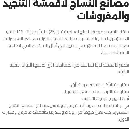
مصانع النساج لأقمشة التنجيد
والمفروشات
منذ انطلاق
مجموعة النساج العالمية
قبل (23) عاماً ومن ثمَّ انتقالنا نحو
العالميّة، بنينا خلال تلك السنوات مبادئ الثقة والالتزام مع العملاء، بالتزامن
مع بناء مصانعنا المتطوّرة في الصين التي تُمثّل المركز العالمي لصناعة
الأقمشة عالمياً.
تخضع الأقمشة لدينا لسلسلة من المعالجات التي تكسبها المزايا التقنيّة
التالية:
مقاومة التآكل والاهتراء والتمزّق.
مقاومة اللهب، الماء، البقع، والبكتيريا.
ثبات اللون وسهولة التنظيف.
في نهاية المطاف، دعونا نأخذكم في
جولة سريعة
داخل
مصانع النسّاج
المتطوّرة
، حيث نغزلُ خيوطاً من الإبداع ونصدّرها كأقمشة فاخرة إلى عشرات
الدول.