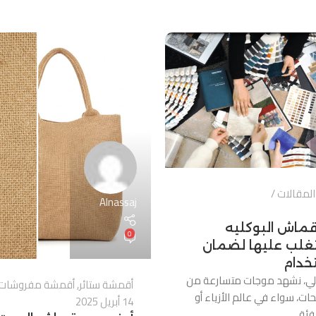
المقالات
Alnassaj
 قماش البوكليه
0
تغلب عليها لضمان
خدام
الي، نشهد موجات متسارعة من
أقمشة ستائر
,
أقمشة مفروشات
حات، سواء في عالم الأزياء أو
14 أبريل 2025
ئة ...