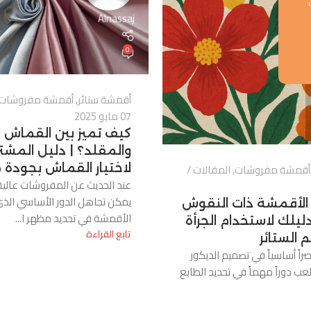
Alnassaj
0
أقمشة ستائر
,
أقمشة مفروشات
07 مايو 2025
كيف تميز بين القماش 
والمقلد؟ | دليل المشت
أقمشة مفروشات
,
المقالات
لاختيار القماش بجودة
عند الحديث عن المفروشات عالية 
يمكن تجاهل الدور الأساسي الذي
 الأقمشة ذات النقوش
الأقمشة في تحديد مظهر ا...
 دليلك لاستخدام الجرأة
تابع القراءة
الستائر
صراً أساسياً في تصميم الديكور
لعب دوراً مهماً في تحديد الطابع