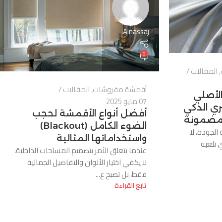
Alnassaj
0
,
المقالات
أقمشة مفروشات
,
المقالات
الأصلي
07 مايو 2025
ري الذكي
أفضل أنواع الأقمشة لحجب
 مضمونة
الضوء الكامل (Blackout)
الجودة، لا
واستخداماتها المثالية
 تلعبه
عندما يتعلق الأمر بتصميم المساحات الداخلية،
لا يكفي اختيار الألوان والتفاصيل الجمالية
فقط، بل تصبح ع...
تابع القراءة