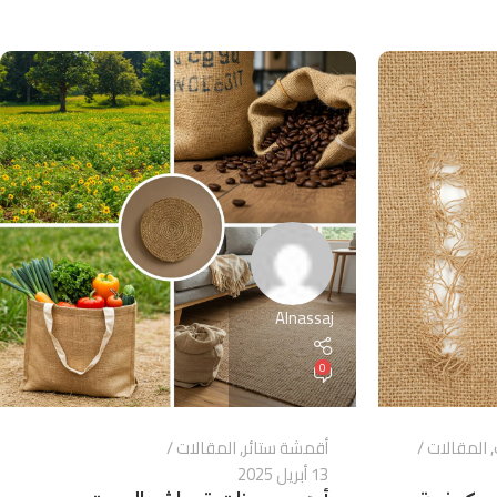
Alnassaj
0
,
المقالات
أقمشة ستائر
,
المقالات
13 أبريل 2025