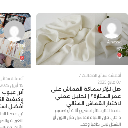
Alnassaj
Alnassaj
0
0
أقمشة ستائر
,
المقالات
أقمشة ستائر
,
07 مايو 2025
15 أبريل 2025
هل تؤثر سماكة القماش على
أبرز عيوب
عمر الستارة؟ | تحليل عملي
وكيفية ال
لاختيار القماش المثالي
أفضل است
عندما تختار ستائر لمشروع أثاث أو تصميم
في عصرنا الح
داخلي، فإن الانتباه لتفاصيل مثل اللون أو
التغيرات والصي
الشكل ليس كافياً وحد...
الأثاث. وهناك ف