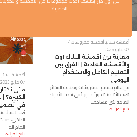
كن أول من يكتشف أحدث مجموعاتنا من الأقمشة والتحديثات
Alnassaj
الحصرية!
0
Alnassaj
أقمشة ستائر
,
أقمشة مفروشات
07 مايو 2025
0
مقارنة بين أقمشة البلاك آوت
والأقمشة العادية | الفرق بين
التعتيم الكامل والاستخدام
أقمشة ستائر
,
اليومي
07 مايو 2025
في عالم تصميم المفروشات وصناعة الستائر،
متى تختار
تلعب الأقمشة دوراً محورياً في تحديد الأجواء
الكبيرة؟ |
العامة لأي مساحة...
في تصميم 
تابع القراءة
تُعد الستائر عن
الداخلي، حيث ت
العام للم...
تابع القراءة