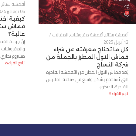
أقمشة ستائر
,
06 نوفمبر 2024
0
كيفية اختي
قماش ستا
أقمشة ستائر
,
أقمشة مفروشات
,
المقالات
عالية؟
إنَّ جودة الق
12 أبريل 2025
والمفروشات تؤ
كل ما تحتاج معرفته عن شراء
مشروع تجاري، 
قماش التول المطرز بالجملة من
تابع القراءة
شركة النساج
يُعد قماش التول المطرز من الأقمشة الفاخرة
التي تُستخدم بشكل واسع في صناعة الملابس
الفاخرة، الديكور، ...
تابع القراءة