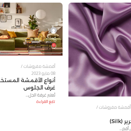
0
أقمشة مفروشات
08 مايو 2023
أنواع الأقمشة المست
غرف الجلوس
تُعتبر غرفة الجل...
تابع القراءة
أقمشة مفروشات
Silk)
أقم...