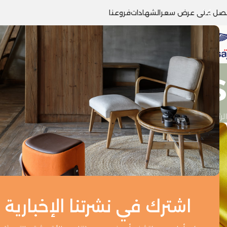
صل على عرض سعر
الشهادات
فروعنا
Tag Archives: قماش حرير مغس
الرئيسية
/
Posts Tagged "قماش حرير مغسول"
0
اشترك في نشرتنا الإخبارية