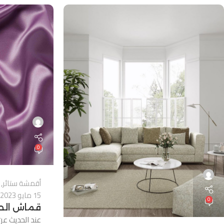
0
أقمشة ستائر
,
15 مايو 2023
0
قماش الحرير (
عند الحديث عن 