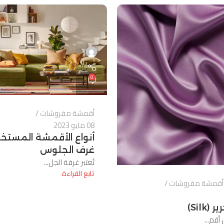
0
أقمشة مفروشات
08 مايو 2023
أنواع الأقمشة المست
غرف الجلوس
تُعتبر غرفة الجل...
تابع القراءة
أقمشة مفروشات
Silk)
أقم...