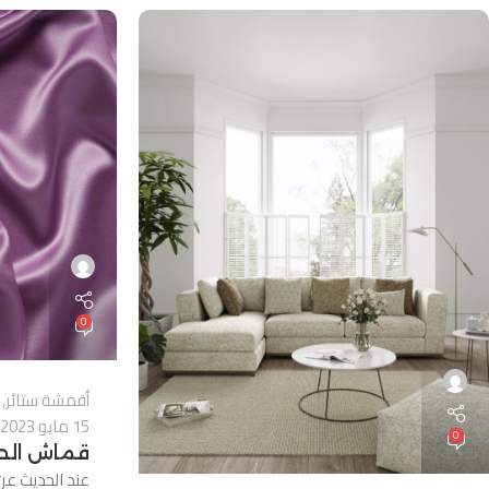
0
أقمشة ستائر
,
15 مايو 2023
0
قماش الحرير (
عند الحديث عن 