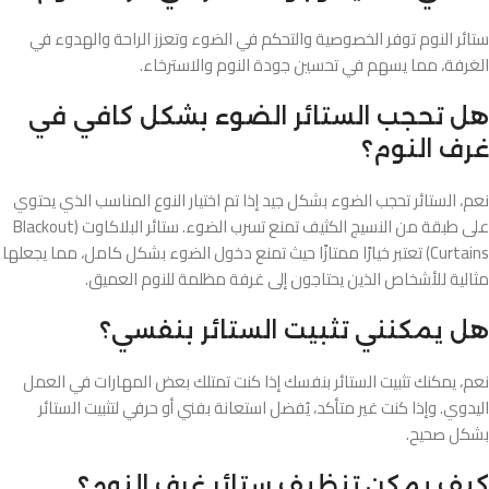
ستائر النوم توفر الخصوصية والتحكم في الضوء وتعزز الراحة والهدوء في
الغرفة، مما يسهم في تحسين جودة النوم والاسترخاء.
هل تحجب الستائر الضوء بشكل كافي في
غرف النوم؟
نعم، الستائر تحجب الضوء بشكل جيد إذا تم اختيار النوع المناسب الذي يحتوي
على طبقة من النسيج الكثيف تمنع تسرب الضوء. ستائر البلاكاوت (Blackout
Curtains) تعتبر خيارًا ممتازًا حيث تمنع دخول الضوء بشكل كامل، مما يجعلها
مثالية للأشخاص الذين يحتاجون إلى غرفة مظلمة للنوم العميق.
هل يمكنني تثبيت الستائر بنفسي؟
نعم، يمكنك تثبيت الستائر بنفسك إذا كنت تمتلك بعض المهارات في العمل
اليدوي. وإذا كنت غير متأكد، يُفضل استعانة بفني أو حرفي لتثبيت الستائر
بشكل صحيح.
كيف يمكن تنظيف ستائر غرف النوم؟