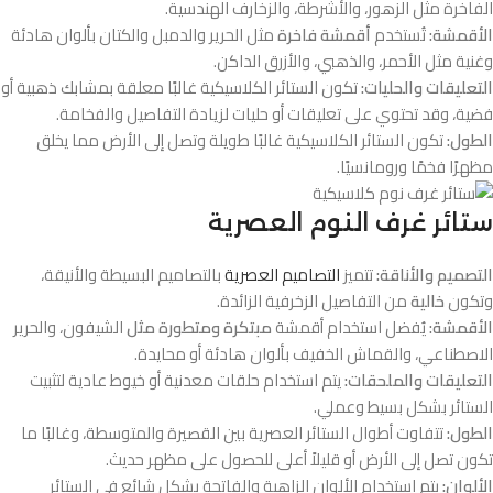
الفاخرة مثل الزهور، والأشرطة، والزخارف الهندسية.
الأقمشة:
تُستخدم
أقمشة فاخرة
مثل الحرير والدمبل والكتان بألوان هادئة
وغنية مثل الأحمر، والذهبي، والأزرق الداكن.
التعليقات والحليات:
تكون الستائر الكلاسيكية غالبًا معلقة بمشابك ذهبية أو
فضية، وقد تحتوي على تعليقات أو حليات لزيادة التفاصيل والفخامة.
الطول:
تكون الستائر الكلاسيكية غالبًا طويلة وتصل إلى الأرض مما يخلق
مظهرًا فخمًا ورومانسيًا.
ستائر غرف النوم العصرية
التصميم والأناقة:
تتميز
التصاميم العصرية
بالتصاميم البسيطة والأنيقة،
وتكون
خالية
من التفاصيل الزخرفية الزائدة.
الأقمشة:
يُفضل استخدام أقمشة
مبتكرة ومتطورة مثل
الشيفون، والحرير
الاصطناعي، والقماش الخفيف بألوان هادئة أو محايدة.
التعليقات والملحقات:
يتم استخدام حلقات معدنية أو خيوط عادية لتثبيت
الستائر بشكل بسيط وعملي.
الطول:
تتفاوت أطوال الستائر العصرية بين القصيرة والمتوسطة، وغالبًا ما
تكون تصل إلى الأرض أو قليلاً أعلى للحصول على مظهر حديث.
الألوان:
يتم استخدام الألوان الزاهية والفاتحة بشكل شائع في الستائر