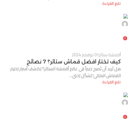
تابع القراءة
0
أقمشة ستائر
01 نوفمبر 2024
كيف تختار افضل قماش ستائر؟ 7 نصائح
هل تُريد أن تُصبح خبيراً في عالم أقمشة الستائر؟ اِكتشف أسرار اِختيار
القماش المثالي! يُشكّل اِختي...
تابع القراءة
0