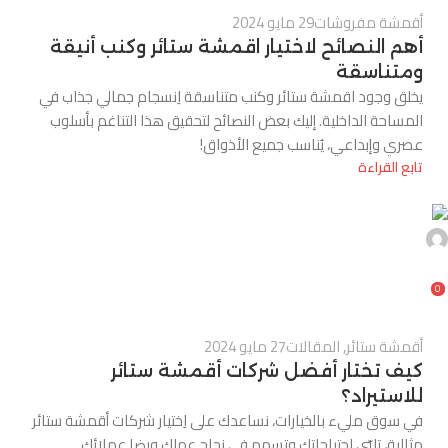
أقمشة مفروشات
29 مايو 2024
أهم النصائح لاختيار اقمشة ستائر وكنب أنيقة
ومتناسقة
يخلق وجود اقمشة ستائر وكنب متناسقة اِنسجام جمالي جذاب في
المساحة الداخلية. إليك بعض النصائح لتحقيق هذا التناغم بأسلوب
عصري وإبداعي، يُناسب جميع الأذواق!
تابع القراءة
0
أقمشة ستائر
,
المقالات
27 مايو 2024
كيف تختار أفضل شركات أقمشة ستائر
للاستيراد؟
في سوق مليء بالخيارات، نساعدك على اِختيار شركات أقمشة ستائر
مثالية، تلبّي اِحتياجاتك وتسهم في نجاح عملك ورضا عملائك.