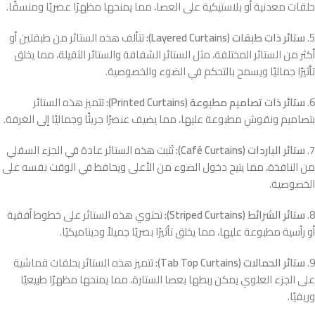
حلقات معدنية أو بلاستيكية على العصا، مما يمنحها مظهرًا عصريًا ومنسقًا.
5.
ستائر ذات طبقات (Layered Curtains):
تتألف هذه الستائر من طبقتين أو
أكثر من الستائر المختلفة، مثل الستائر الشفافة والستائر الثقيلة، مما يخلق
تأثيرًا جماليًا ويسمح بالتحكم في الضوء والخصوصية.
6.
ستائر ذات تصاميم مطبوعة (Printed Curtains):
تتميز هذه الستائر
بتصاميم ونقوش مطبوعة عليها، مما يضيف عنصرًا جريئًا وجماليًا إلى الغرفة.
7.
ستائر الباردات (Café Curtains):
تُثبت هذه الستائر عادة في الجزء السفلي
من النافذة، مما يتيح دخول الضوء من الأعلى ويحافظ في الوقت نفسه على
الخصوصية.
8.
ستائر الشرائط (Striped Curtains):
تحتوي هذه الستائر على خطوط أفقية
أو رأسية مطبوعة عليها، مما يخلق تأثيرًا بصريًا جميلاً وديناميكيًا.
9.
ستائر الحمالات (Tab Top Curtains):
تتميز هذه الستائر بحلقات قماشية
على الجزء العلوي يمكن ربطها بعصا الستارة، مما يمنحها مظهرًا طبيعيًا
وريفيًا.