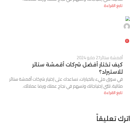
تابع القراءة
0
أقمشة ستائر
27 مايو 2024
كيف تختار أفضل شركات أقمشة ستائر
للاستيراد؟
في سوق مليء بالخيارات، نساعدك على اِختيار شركات أقمشة ستائر
مثالية، تلبّي اِحتياجاتك وتسهم في نجاح عملك ورضا عملائك.
تابع القراءة
اترك تعليقاً