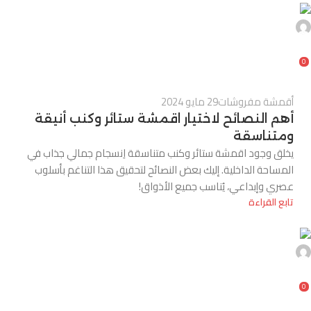
0
أقمشة مفروشات
29 مايو 2024
أهم النصائح لاختيار اقمشة ستائر وكنب أنيقة
ومتناسقة
يخلق وجود اقمشة ستائر وكنب متناسقة اِنسجام جمالي جذاب في
المساحة الداخلية. إليك بعض النصائح لتحقيق هذا التناغم بأسلوب
عصري وإبداعي، يُناسب جميع الأذواق!
تابع القراءة
0