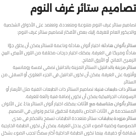
تصاميم ستائر غرف النوم
تصاميم ستائر غرف النوم متنوعة ومتعددة، وتعتمد على الأذواق الشخصية
والديكور العام للغرفة. إليك بعض الأفكار لتصاميم ستائر غرف النوم:
ستائر بألوان هادئة:
اختيار ألوان هادئة وناعمة للستائر يمكن أن يخلق جوًا
هادئًا ومريحًا في الغرفة. يمكنك اختيار درجات مختلفة من اللون الأبيض، البيج،
الزهري الفاتح، أو الأزرق الفاتح.
ستائر مزينة بالدانتيل:
الستائر المزينة بالدانتيل تضفي لمسة رومانسية
وأنثوية على الغرفة. يمكن أن تكون الدانتيل في الجزء العلوي أو السفلي من
الستائر.
ستائر ذات طبعات فنية:
تصاميم الستائر ذات الطبعات الفنية مثل الأزهار أو
الرسومات الجرافيكية يمكن أن تكون إضافة فنية رائعة للغرفة.
ستائر بألوان متناسقة مع الأثاث:
يمكنك اختيار ألوان الستائر بناءً على الألوان
المستخدمة في الأثاث الخاص بالغرفة لتحقيق تناغم وتوازن في التصميم.
ستائر مزودة بطبقات:
ستائر متعددة الطبقات تسمح بالتحكم في مدى
الخصوصية وكمية الضوء الذي يدخل الغرفة. يمكن أن تكون الطبقة الخارجية
شفافة أو خفيفة، بينما تكون الطبقة الداخلية أكثر سمكًا لحجب الضوء بشكل