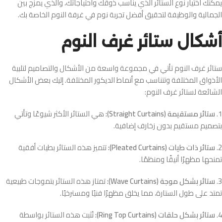
يمكنك اختيار نوع الستائر الذي يناسب ذوقك واحتياجاتك، والذي يمزج بين
الجمالية والوظيفة لتحقيق أفضل تجربة نوم في غرفة النوم الخاصة بك.
أشكال ستائر غرف النوم
ستائر غرف النوم تأتي في مجموعة واسعة من الأشكال والتصاميم لتلبية
الأذواق المختلفة وتتناسب مع أنماط الديكور المختلفة. إليك بعض الأشكال
الشائعة لستائر غرف النوم:
1.
ستائر مستقيمة (Straight Curtains):
هي الستائر الأكثر شيوعًا وتأتي
بتصميم مستقيم بدون زخارف إضافية.
2.
ستائر ذات طيات (Pleated Curtains):
تتميز هذه الستائر بطيات أفقية
تمنحها مظهرًا أنيقًا ومنظمًا.
3.
ستائر بشكل موجة (Wave Curtains):
تمتاز هذه الستائر بتموجات طبيعية
تمتد على طول الستارة، مما يخلق مظهرًا فنيًا ومسترخيًا.
4.
ستائر بشكل حلقات (Ring Top Curtains):
تُثبت هذه الستائر بواسطة