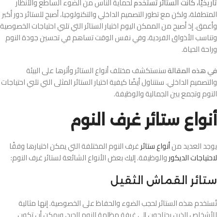
تاريخيًا، كانت الستائر تُستخدم
لحماية الناس من الضوء الساطع والأنظار
المتطفلة، ولكن مع تطور التصميم الداخلي والتكنولوجيا، أصبح للستائر دور أكبر
وأعمق. إذ أصبح من الممكن اليوم اختيار الستائر التي تلبي احتياجات الخصوصية
وتناسب الأذواق الفردية، وفي نفس الوقت تساهم في تحسين جودة النوم
وراحة الحياة.
في هذه المقالة
سنستكشف مختلف أنواع الستائر وأثرها على البيئة
والتصميم الداخلي. سنتناول أيضًا كيفية اختيار الستائر المثلى التي تلبي احتياجات
النوم وتجمع بين الجمالية والوظيفة.
أنواع ستائر غرف النوم
يوجد العديد من
أنواع ستائر
غرف النوم المختلفة التي يمكن اختيارها وفقًا
لاحتياجات الديكور
والوظيفة. إليك بعض الأنواع الشائعة لستائر غرف النوم:
ستائر القماش الثقيل
تُستخدم هذه الستائر لحجب الضوء والحفاظ على الخصوصية. إنها مثالية
للأشخاص الذين يحتاجون إلى غرفة مظلمة للنوم الجيد، ويمكن أن تكون